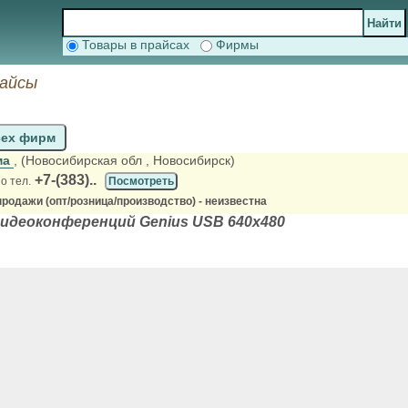
Товары в прайсах
Фирмы
райсы
сех фирм
ма
, (Новосибирская обл
, Новосибирск)
+7-(383)..
о тел.
Посмотреть
родажи (опт/розница/производство) - неизвестна
видеоконференций Genius USB 640х480