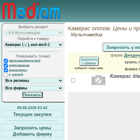
Выбрать раздел:
Камерас оптом. Цены и п
Мультимедиа
Перейти к товару:
Запросить у в
Диаде
фирма
Показывать только:
Запросить
производителей
купить
п
у фирмы
оптовиков
выберите товар ниже
форма п
магазины
с ценой
Камерас д/
08.08.2026 03:42
Текущие закупки
Запросить цены
Добавить фирму