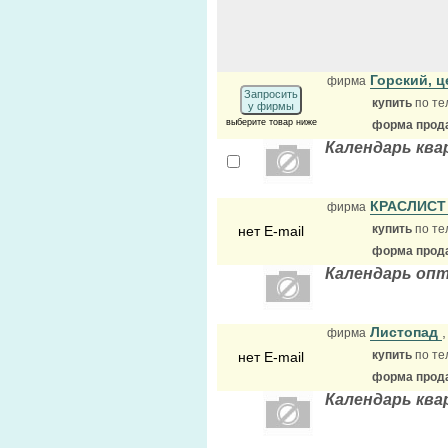
Горский, 
фирма
Запросить
купить
по те
у фирмы
выберите товар ниже
форма прода
Календарь ква
КРАСЛИС
фирма
купить
по те
нет E-mail
форма прода
Календарь опт
Листопад
фирма
купить
по те
нет E-mail
форма прода
Календарь ква