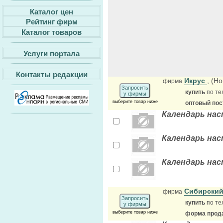
Каталог цен
Рейтинг фирм
Каталог товаров
Услуги портала
Контакты редакции
Икрус
, (Н
фирма
Запросить
купить
по те
у фирмы
выберите товар ниже
оптовый по
Календарь нас
Календарь нас
Календарь нас
Сибирский
фирма
Запросить
купить
по те
у фирмы
выберите товар ниже
форма прода