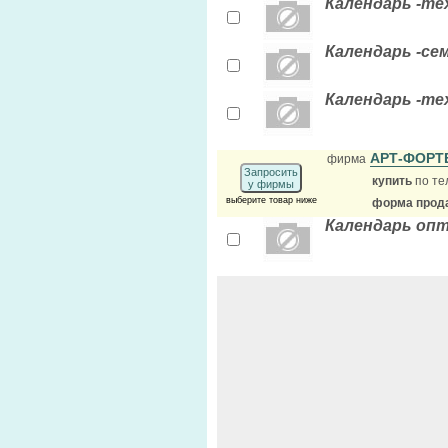
Календарь -те
Календарь -се
Календарь -те
АРТ-ФОРТ
фирма
Запросить
купить
по те
у фирмы
выберите товар ниже
форма прода
Календарь опт