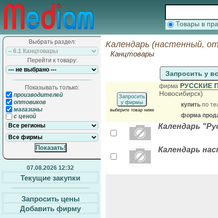
Товары в п
Выбрать раздел:
Календарь (настенный, о
Канцтовары
Перейти к товару:
Запросить у в
РУССКИЕ 
фирма
Показывать только:
Новосибирск)
производителей
Запросить
оптовиков
у фирмы
купить
по те
магазины
выберите товар ниже
форма прода
с ценой
Календарь "Ру
Календарь нас
07.08.2026 12:32
Текущие закупки
Запросить цены
Добавить фирму