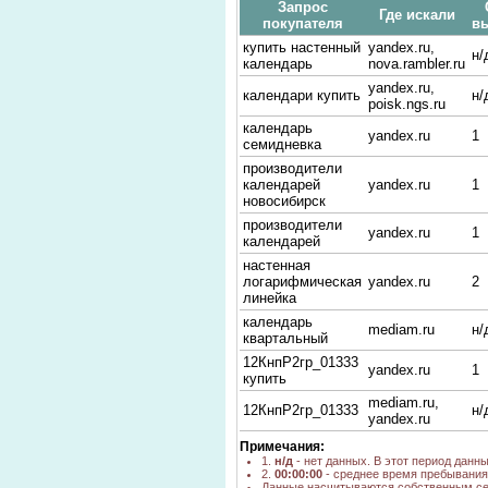
Запрос
Где искали
покупателя
в
купить настенный
yandex.ru,
н/
календарь
nova.rambler.ru
yandex.ru,
календари купить
н/
poisk.ngs.ru
календарь
yandex.ru
1
семидневка
производители
календарей
yandex.ru
1
новосибирск
производители
yandex.ru
1
календарей
настенная
логарифмическая
yandex.ru
2
линейка
календарь
mediam.ru
н/
квартальный
12КнпР2гр_01333
yandex.ru
1
купить
mediam.ru,
12КнпР2гр_01333
н/
yandex.ru
Примечания:
1.
н/д
- нет данных. В этот период данн
2.
00:00:00
- среднее время пребывания 
Данные насчитываются собственным се