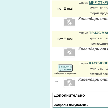
МИР ОТК
фирма
купить
по те
нет E-mail
форма прода
Календарь опт
ТРИЭС МА
фирма
купить
по те
нет E-mail
производит
Календарь от 
КАССИОПЕ
фирма
Запросить
купить
по те
у фирмы
выберите товар ниже
оптовый по
Календарь опт
Дополнительно
Запросы покупателей