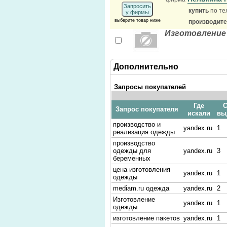
Запросить
купить
по те
у фирмы
выберите товар ниже
производит
Изготовление 
Дополнительно
Запросы покупателей
Где
С
Запрос покупателя
искали
вы
производство и
yandex.ru
1
реализация одежды
производство
одежды для
yandex.ru
3
беременных
цена изготовления
yandex.ru
1
одежды
mediam.ru одежда
yandex.ru
2
Изготовление
yandex.ru
1
одежды
изготовление пакетов
yandex.ru
1