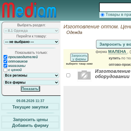
Товары в п
Выбрать раздел:
Изготовление оптом. Цен
Одежда
Перейти к товару:
Запросить у в
МАЛЕНА
,
фирма
Показывать только:
Запросить
производителей
купить
по те
у фирмы
оптовиков
выберите товар ниже
оптово-прои
магазины
с ценой
Изготовление 
оборудовании
09.08.2026 11:37
Текущие закупки
Запросить цены
Добавить фирму