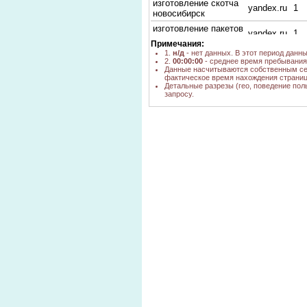
изготовление скотча
yandex.ru
1
новосибирск
изготовление пакетов
yandex.ru
1
цены
Примечания:
изготовление пакетов
1.
н/д
- нет данных. В этот период данн
2.
00:00:00
- среднее время пребывания 
с логотипом
yandex.ru
1
Данные насчитываются собственным се
новосибирск
фактическое время нахождения страниц
Детальные разрезы (гео, поведение пол
изготовление из
yandex.ru
1
запросу.
пенопласта
что входит в цену на
yandex.ru
1
изготовление одежды