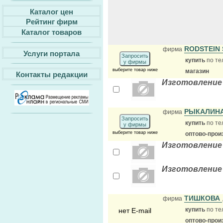
Каталог цен
Рейтинг фирм
Каталог товаров
RODSTEIN
фирма
Услуги портала
Запросить
купить
по те
у фирмы
выберите товар ниже
магазин
Контакты редакции
Изготовление
РЫКАЛИН
фирма
Запросить
купить
по те
у фирмы
выберите товар ниже
оптово-прои
Изготовление
Изготовление
ТИШКОВА
фирма
купить
по те
нет E-mail
оптово-прои