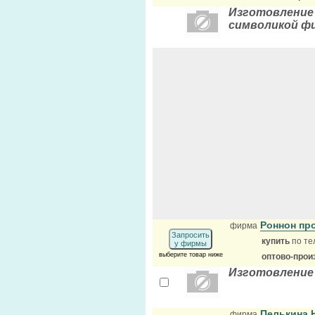
Изготовление
символикой ф
Роннон пр
фирма
Запросить
купить
по те
у фирмы
выберите товар ниже
оптово-прои
Изготовление 
Пелькина 
фирма