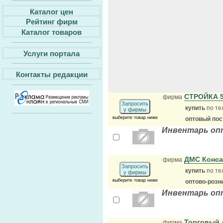
Каталог цен
Рейтинг фирм
Каталог товаров
Услуги портала
Контакты редакции
СТРОЙКА 
фирма
Запросить
купить
по те
у фирмы
выберите товар ниже
оптовый по
Инвентарь оп
ДМС Конса
фирма
Запросить
купить
по те
у фирмы
выберите товар ниже
оптово-розн
Инвентарь оп
Торговый 
фирма