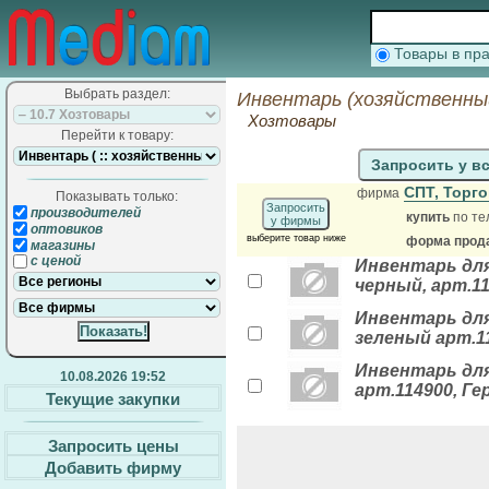
Товары в п
Выбрать раздел:
Инвентарь (хозяйственны
Хозтовары
Перейти к товару:
Запросить у в
СПТ, Торг
фирма
Показывать только:
Запросить
производителей
купить
по те
у фирмы
оптовиков
выберите товар ниже
форма прода
магазины
с ценой
Инвентарь для
черный, арт.1
Инвентарь для
зеленый арт.1
Инвентарь для
10.08.2026 19:52
арт.114900, Г
Текущие закупки
Запросить цены
Добавить фирму