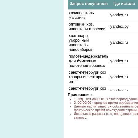
Запрос покупателя
Где искали
хозинвентарь
yandex.ru
магазины
оптовики хоз.
yandex.by
инвентаря в россии
хозтовары
уборочный
yandex.ru
инвентарь
новосибирск
полотенцедержатель
для бумажных
yandex.ru
полотенец воронеж
санкт-петербург хоз
товары инвентарь
yandex.ru
опт
санкт-петербург хоз
yandex.ru
товары инвентарь
Примечания:
1.
н/д
- нет данных. В этот период данн
хозтовары воронеж
yaca.yandex.ru
2.
00:00:00
- среднее время пребывания 
хозяйственные
Данные насчитываются собственным се
фактическое время нахождения страниц
магазины в санкт-
yandex.ru
Детальные разрезы (гео, поведение пол
петербурге
запросу.
хозяйственный
yandex.ru,
инвентарь
poisk.ngs.ru
производители хоз
yandex.ru