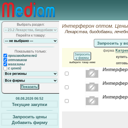
Выбрать раздел:
Интерферон оптом. Цены
Лекарства, биодобавки, лечеб
Перейти к товару:
Запросить у в
Катре
фирма
Показывать только:
Запросить
производителей
купит
у фирмы
оптовиков
выберите товар ниже
оптовы
магазины
с ценой
Интерферо
Интерферон
Интерферон
08.08.2026 06:52
Текущие закупки
Запросить цены
Добавить фирму