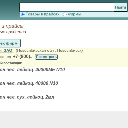
Товары в прайсах
Фирмы
 и прайсы
ные средства
сех фирм
н, ЗАО
, (Новосибирская обл
, Новосибирск)
+7-(800)..
ь
по тел.
Посмотреть
й поставщик
н чел. лейкоц. 40000МЕ N10
 чел. лейкоц. 40000 N10
 чел. сух. лейкоц. 2мл