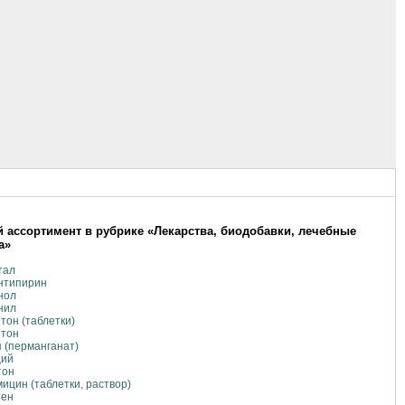
 ассортимент в рубрике «Лекарства, биодобавки, лечебные
а»
тал
нтипирин
нол
нил
тон (таблетки)
нтон
 (перманганат)
ций
тон
ицин (таблетки, раствор)
тен