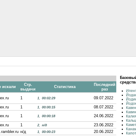
Базовый
средств
Стр.
Последний
е искали
Статистика
выдачи
раз
Ипен
Йода
ex.ru
1
09.07.2022
1
,
00:02:29
Йоди
Йодо
ex.ru
1
08.07.2022
1
,
00:00:15
Кавен
Кави
ex.ru
1
24.06.2022
1
,
00:00:18
Калия
Каль
ex.ru
1
23.06.2022
Каме
2
,
н/д
Канам
.rambler.ru
н/д
20.06.2022
1
,
00:00:23
Капо