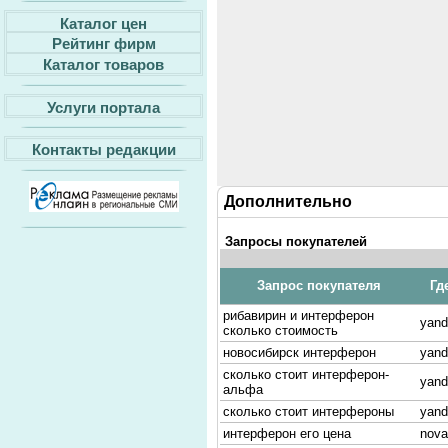
Каталог цен
Рейтинг фирм
Каталог товаров
Услуги портала
Контакты редакции
Дополнительно
Запросы покупателей
Запрос покупателя
Гд
рибавирин и интерферон
yand
сколько стоимость
новосибирск интерферон
yand
сколько стоит интерферон-
yand
альфа
сколько стоит интерфероны
yand
интерферон его цена
nova