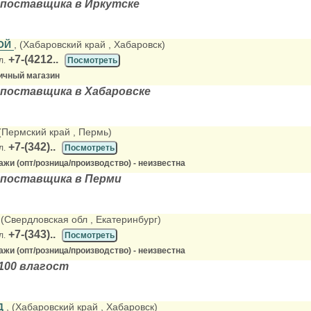
 поставщика в Иркутске
ОЙ
, (Хабаровский край
, Хабаровск)
+7-(4212..
л.
Посмотреть
ичный магазин
 поставщика в Хабаровске
 (Пермский край
, Пермь)
+7-(342)..
л.
Посмотреть
жи (опт/розница/производство) - неизвестна
 поставщика в Перми
 (Свердловская обл
, Екатеринбург)
+7-(343)..
л.
Посмотреть
жи (опт/розница/производство) - неизвестна
100 влагост
Д
, (Хабаровский край
, Хабаровск)