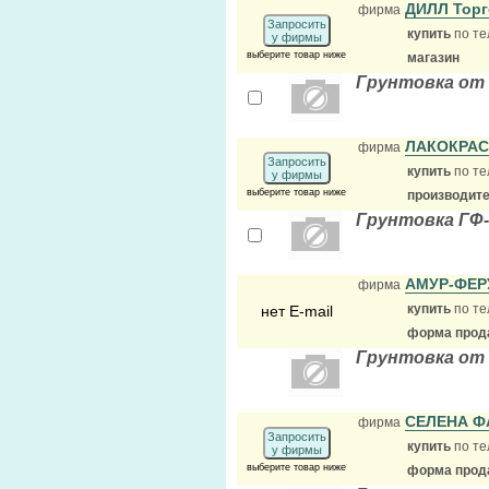
ДИЛЛ Торг
фирма
Запросить
купить
по те
у фирмы
выберите товар ниже
магазин
Грунтовка от
ЛАКОКРА
фирма
Запросить
купить
по те
у фирмы
выберите товар ниже
производит
Грунтовка ГФ-
АМУР-ФЕ
фирма
купить
по те
нет E-mail
форма прода
Грунтовка от
СЕЛЕНА 
фирма
Запросить
купить
по те
у фирмы
выберите товар ниже
форма прода