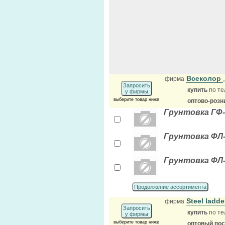
Всеколор
фирма
Запросить
купить
по те
у фирмы
выберите товар ниже
оптово-розн
Грунтовка ГФ-0
Грунтовка ФЛ-
Грунтовка ФЛ-
Продолжение ассортимента
Steel ladd
фирма
Запросить
купить
по те
у фирмы
выберите товар ниже
оптовый по