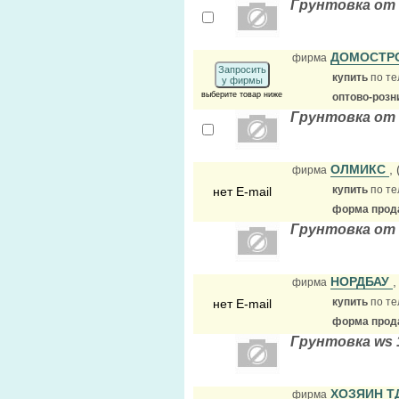
Грунтовка от
ДОМОСТР
фирма
Запросить
купить
по те
у фирмы
выберите товар ниже
оптово-розн
Грунтовка от
ОЛМИКС
,
фирма
купить
по те
нет E-mail
форма прода
Грунтовка от
НОРДБАУ
,
фирма
купить
по те
нет E-mail
форма прода
Грунтовка ws 
ХОЗЯИН Т
фирма