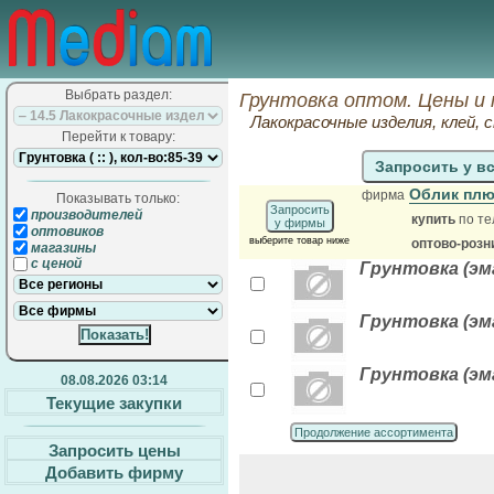
Выбрать раздел:
Грунтовка оптом. Цены и
Лакокрасочные изделия, клей,
Перейти к товару:
Запросить у в
Облик пл
фирма
Показывать только:
Запросить
производителей
купить
по те
у фирмы
оптовиков
выберите товар ниже
оптово-розн
магазины
с ценой
Грунтовка (эма
Грунтовка (эма
Грунтовка (эма
08.08.2026 03:14
Текущие закупки
Продолжение ассортимента
Запросить цены
Добавить фирму