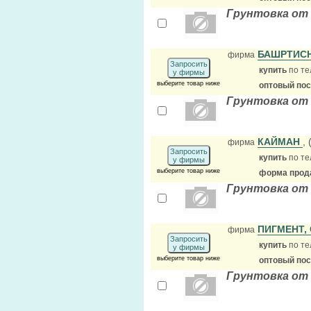
Грунтовка от 
БАШРТИС
фирма
Запросить
купить
по те
у фирмы
выберите товар ниже
оптовый по
Грунтовка от
КАЙМАН
,
фирма
Запросить
купить
по те
у фирмы
выберите товар ниже
форма прода
Грунтовка от
ПИГМЕНТ,
фирма
Запросить
купить
по те
у фирмы
выберите товар ниже
оптовый по
Грунтовка от