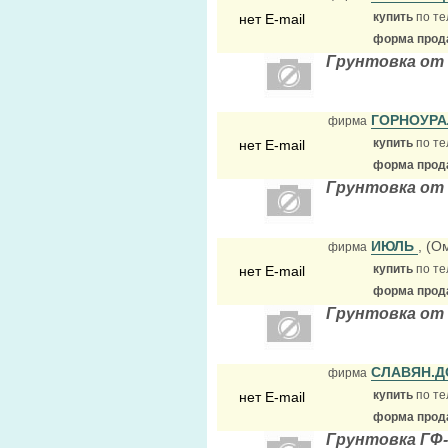
купить
по те
нет E-mail
форма прода
Грунтовка от
ГОРНОУР
фирма
купить
по те
нет E-mail
форма прода
Грунтовка от
ИЮЛЬ
, (О
фирма
купить
по те
нет E-mail
форма прода
Грунтовка от
СЛАВЯН.
фирма
купить
по те
нет E-mail
форма прода
Грунтовка ГФ-