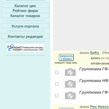
Каталог цен
Рейтинг фирм
Каталог товаров
Услуги портала
Контакты редакции
БиКо
, (Но
фирма
Запросить
купить
по те
у фирмы
выберите товар ниже
оптово-розн
Грунтовка ГФ-
Грунтовка НФ-
Грунтовка ГФ-
Рио Новос
фирма