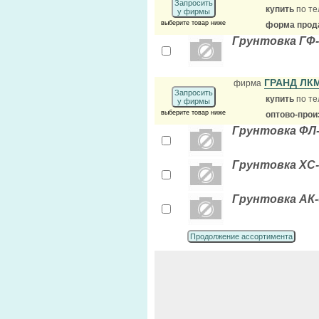
Запросить
купить
по те
у фирмы
выберите товар ниже
форма прода
Грунтовка ГФ-
ГРАНД ЛК
фирма
Запросить
купить
по те
у фирмы
выберите товар ниже
оптово-прои
Грунтовка ФЛ-
Грунтовка ХС
Грунтовка АК-
Продолжение ассортимента