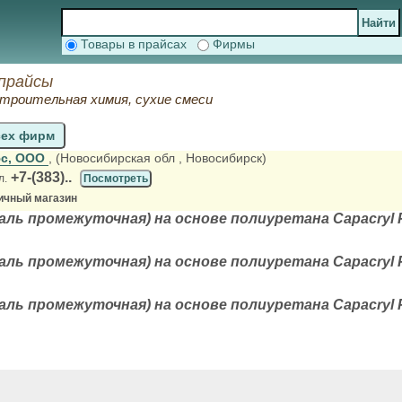
Товары в прайсах
Фирмы
 прайсы
 строительная химия, сухие смеси
сех фирм
юс, ООО
, (Новосибирская обл
, Новосибирск)
+7-(383)..
л.
Посмотреть
ичный магазин
ль промежуточная) на основе полиуретана Capacryl PU-
ль промежуточная) на основе полиуретана Capacryl PU-
ль промежуточная) на основе полиуретана Capacryl PU-