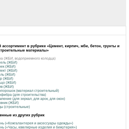
 ассортимент в рубрике «Цемент, кирпич, жби, бетон, грунты и
строительные материалы»
а (ЖБИ, водоприемного колодца)
тель (ЖБИ)
рек (ЖБИ)
лект (ЖБИ)
оль (ЖБИ)
р (ЖБИ)
ьцо (ЖБИ)
ив (ЖБИ)
опорошок (материал строительный)
фибра (для строительства)
ление (для зеркал, для арок, для окон)
вник (ЖБИ)
ы (строительные)
нные из других рубрик
нь («Кожгалантерея и аксессуары одежды»)
нь («Часы, ювелирные изделия и бижутерия»)