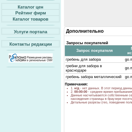
Каталог цен
Рейтинг фирм
Каталог товаров
Дополнительно
Услуги портала
Запросы покупателей
Контакты редакции
Запрос покупателя
ис
гребень для забора
go.m
гребни для забора в
go.m
краснодаре
гребень забора металлический
go.m
Примечания:
1.
н/д
- нет данных. В этот период данн
2.
00:00:00
- среднее время пребывания 
Данные насчитываются собственным се
нахождения страницы в браузере посети
Детальные разрезы (гео, поведение пол