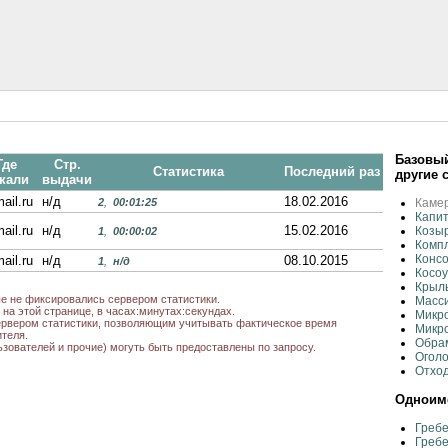
Базовый
Где
Стр.
Статистика
Последний раз
другие 
кали
выдачи
ail.ru
н/д
18.02.2016
2
,
00:01:25
Камер
Капи
ail.ru
н/д
15.02.2016
Козы
1
,
00:00:02
Комп
Конс
ail.ru
н/д
08.10.2015
1
,
н/д
Косоу
Крыл
ые не фиксировались сервером статистики.
Масс
на этой странице, в часах:минутах:секундах.
Микр
рвером статистики, позволяющим учитывать фактическое время
Микро
теля.
Обрам
ьзователей и прочие) могуть быть предоставлены по запросу.
Оголо
Отход
Одноиме
Гребе
Гребе