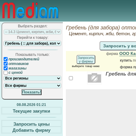
Выбрать раздел:
Гребень (для забора) опто
Цемент, кирпич, жби, бетон,
Перейти к товару:
Запросить у в
ООО Ка
фирма
Показывать только:
Запросить
производителей
купить
п
у фирмы
оптовиков
выберите товар ниже
форма пр
магазины
с ценой
Гребень для
08.08.2026 01:21
Текущие закупки
Запросить цены
Добавить фирму