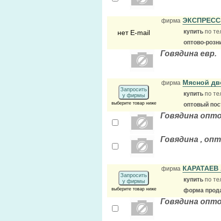
ЭКСПРЕСС
фирма
купить
по те
нет E-mail
оптово-розн
Говядина евр.
Мясной д
фирма
Запросить
купить
по те
у фирмы
выберите товар ниже
оптовый по
Говядина опто
Говядина , опт
КАРАТАЕВ 
фирма
Запросить
купить
по те
у фирмы
выберите товар ниже
форма прода
Говядина опто