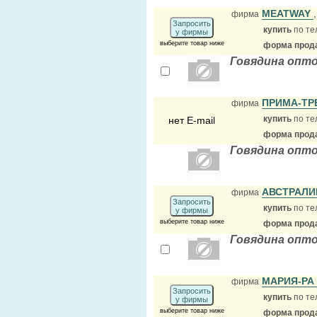
MEATWAY
фирма
Запросить
купить
по те
у фирмы
выберите товар ниже
форма прода
Говядина опт
ПРИМА-ТР
фирма
купить
по те
нет E-mail
форма прода
Говядина опт
АВСТРАЛ
фирма
Запросить
купить
по те
у фирмы
выберите товар ниже
форма прода
Говядина опт
МАРИЯ-РА
фирма
Запросить
купить
по те
у фирмы
выберите товар ниже
форма прода