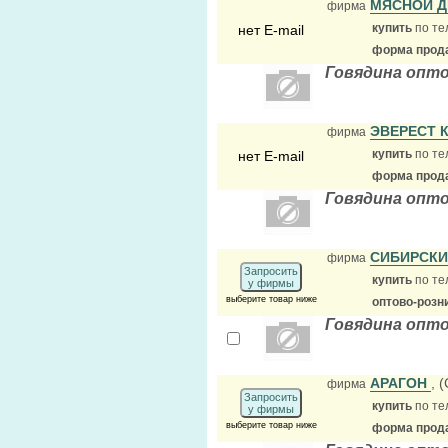
МЯСНОЙ 
фирма
купить
по те
нет E-mail
форма прода
Говядина опто
ЭВЕРЕСТ 
фирма
купить
по те
нет E-mail
форма прода
Говядина опт
СИБИРСКИ
фирма
Запросить
купить
по те
у фирмы
выберите товар ниже
оптово-розн
Говядина опто
АРАГОН
, 
фирма
Запросить
купить
по те
у фирмы
выберите товар ниже
форма прода