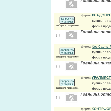
Говядина опто
ХЛАДОПРО
фирма
Запросить
купить
по те
у фирмы
выберите товар ниже
форма прода
Говядина опт
Колбасны
фирма
Запросить
купить
по те
у фирмы
выберите товар ниже
форма прода
Говядина пика
УРАЛМЯС
фирма
Запросить
купить
по те
у фирмы
выберите товар ниже
форма прода
Говядина опто
КОНТРФО
фирма