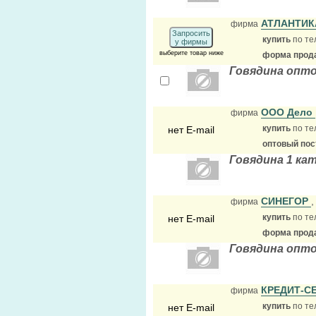
АТЛАНТИ
фирма
Запросить
купить
по те
у фирмы
выберите товар ниже
форма прода
Говядина опт
ООО Дело
фирма
купить
по те
нет E-mail
оптовый по
Говядина 1 ка
СИНЕГОР
фирма
купить
по те
нет E-mail
форма прода
Говядина опт
КРЕДИТ-С
фирма
купить
по те
нет E-mail