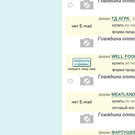
Говядина опт
ТД АГРА
, 
фирма
купить
по те
нет E-mail
форма прода
Говядина опт
WELL FOO
фирма
Запросить
купить
по те
у фирмы
выберите товар ниже
форма прода
Говядина опт
MEATLAN
фирма
купить
по те
нет E-mail
оптовый по
Говядина опт
ФАРТУШЕ
фирма