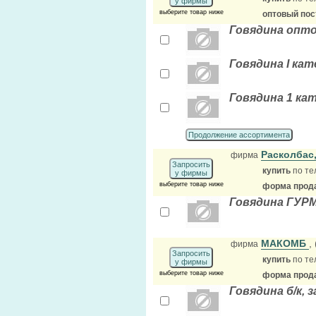
у фирмы
выберите товар ниже
оптовый по
Говядина опто
Говядина I ка
Говядина 1 ка
Продолжение ассортимента
Расколбас
фирма
Запросить
купить
по те
у фирмы
выберите товар ниже
форма прода
Говядина ГУРМ
МАКОМБ
,
фирма
Запросить
купить
по те
у фирмы
выберите товар ниже
форма прода
Говядина б/к, 