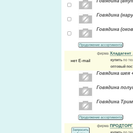
Говядина (внутр
Говядина (наруж
Говядина (окова
Продолжение ассортимента
Хладагент
фирма
купить
по те
нет E-mail
оптовый по
Говядина шея 
Говядина полу
Говядина Трим
Продолжение ассортимента
ПРОДТОР
фирма
Запросить
купить
по те