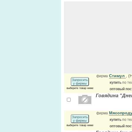
Стимул
, 
фирма
Запросить
купить
по те
у фирмы
выберите товар ниже
оптовый по
Говядина "Днеп
Мясопрод
фирма
Запросить
купить
по те
у фирмы
выберите товар ниже
оптовый по