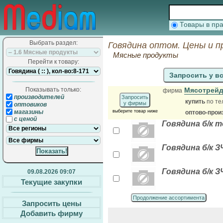
Товары в п
Выбрать раздел:
Говядина оптом. Цены и п
Мясные продукты
Перейти к товару:
Запросить у в
Показывать только:
Мясотрейд
фирма
производителей
Запросить
купить
по те
у фирмы
оптовиков
магазины
выберите товар ниже
оптово-прои
с ценой
Говядина б/к 
Говядина б/к З
Говядина б/к З
09.08.2026 09:07
Текущие закупки
Продолжение ассортимента
Запросить цены
Добавить фирму