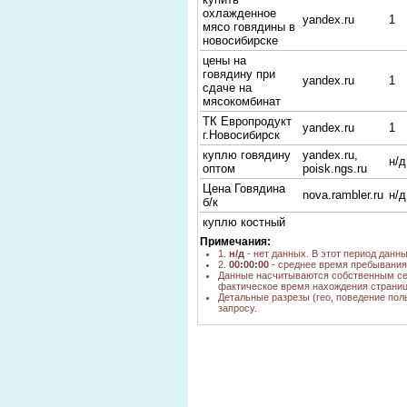
охлажденное
yandex.ru
1
мясо говядины в
новосибирске
цены на
говядину при
yandex.ru
1
сдаче на
мясокомбинат
ТК Европродукт
yandex.ru
1
г.Новосибирск
куплю говядину
yandex.ru,
н/д
оптом
poisk.ngs.ru
Цена Говядина
nova.rambler.ru
н/д
б/к
куплю костный
остаток
Примечания:
yandex.kz
н/д
говядина в
1.
н/д
- нет данных. В этот период данн
новосибирск
2.
00:00:00
- среднее время пребывания 
Данные насчитываются собственным се
где дешевли
фактическое время нахождения страниц
покупать свежее
yandex.ru
1
Детальные разрезы (гео, поведение пол
запросу.
мясо
новосибирск
yandex.ru
1
говядина
говядина
bing.com
н/д
иркутск
Кострец говяжий