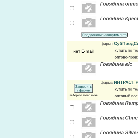
Говядина опто
Говядина Крес
Продолжение ассортимента
СубПродС
фирма
купить
по те
нет E-mail
оптово-прои
Говядина в/с
ИНТРАСТ 
фирма
Запросить
купить
по те
у фирмы
выберите товар ниже
оптовый по
Говядина Ramp
Говядина Chuc
Говядина Silve