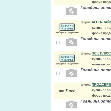
форма прода
Говядина опт
АГРО-ЛАЙ
фирма
Запросить
купить
по те
у фирмы
выберите товар ниже
форма прода
Говядина опт
ПСК ПЛЮС
фирма
Запросить
купить
по те
у фирмы
выберите товар ниже
оптовый по
Говядина опто
ПРОДСЕР
фирма
купить
по те
нет E-mail
форма прода
Говядина опт