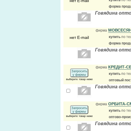
купить
по те
нет E-mail
форма прода
Говядина опто
МОВСЕСЯН
фирма
купить
по те
нет E-mail
форма прода
Говядина опт
КРЕДИТ-С
фирма
Запросить
купить
по те
у фирмы
выберите товар ниже
оптовый по
Говядина опт
ОРБИТА-
фирма
Запросить
купить
по те
у фирмы
выберите товар ниже
оптово-прои
Говядина опто