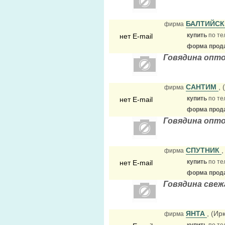
БАЛТИЙС
фирма
купить
по те
нет E-mail
форма прода
Говядина опт
САНТИМ
,
фирма
купить
по те
нет E-mail
форма прода
Говядина опт
СПУТНИК
,
фирма
купить
по те
нет E-mail
форма прода
Говядина свеж
ЯНТА
, (Ир
фирма