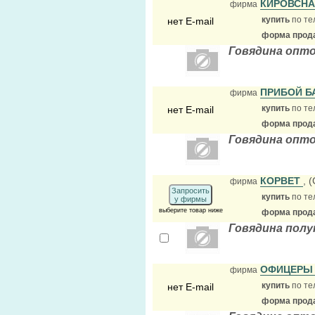
КИРОВСН
фирма
купить
по те
нет E-mail
форма прода
Говядина опто
ПРИБОЙ Б
фирма
купить
по те
нет E-mail
форма прода
Говядина опто
КОРВЕТ
, 
фирма
Запросить
купить
по те
у фирмы
выберите товар ниже
форма прода
Говядина пол
ОФИЦЕРЫ
фирма
купить
по те
нет E-mail
форма прода