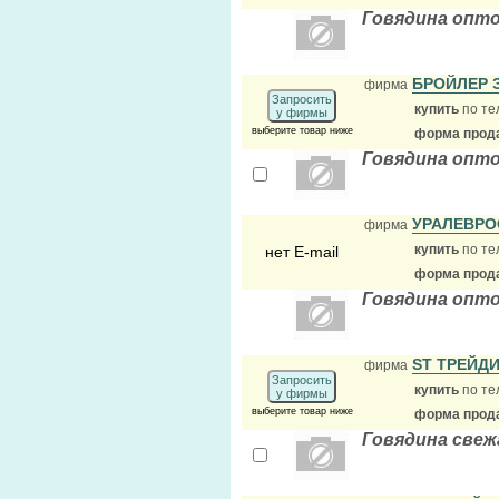
Говядина опто
БРОЙЛЕР
фирма
Запросить
купить
по те
у фирмы
выберите товар ниже
форма прода
Говядина опто
УРАЛЕВР
фирма
купить
по те
нет E-mail
форма прода
Говядина опто
ST ТРЕЙД
фирма
Запросить
купить
по те
у фирмы
выберите товар ниже
форма прода
Говядина свеж