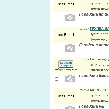
купить
по те
нет E-mail
форма прода
Говядина пти
ГРУППА В
фирма
купить
по те
нет E-mail
форма прода
Говядина опт
Европрод
фирма
Запросить
купить
по те
у фирмы
выберите товар ниже
оптовый по
Говядина б/ко
МОРОЗКО
фирма
купить
по те
нет E-mail
форма прода
Говядина б/к