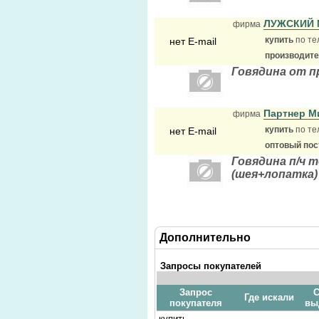
ЛУЖСКИЙ
фирма
купить
по те
нет E-mail
производит
Говядина от п
Партнер 
фирма
купить
по те
нет E-mail
оптовый по
Говядина п/ч 
(шея+лопатка)
Дополнительно
Запросы покупателей
Запрос
С
Где искали
покупателя
вы
купить