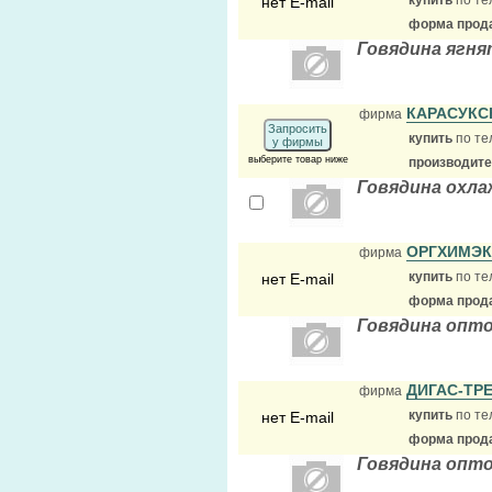
купить
по те
нет E-mail
форма прода
Говядина ягн
КАРАСУК
фирма
Запросить
купить
по те
у фирмы
выберите товар ниже
производит
Говядина охла
ОРГХИМЭ
фирма
купить
по те
нет E-mail
форма прода
Говядина опт
ДИГАС-ТР
фирма
купить
по те
нет E-mail
форма прода
Говядина опт