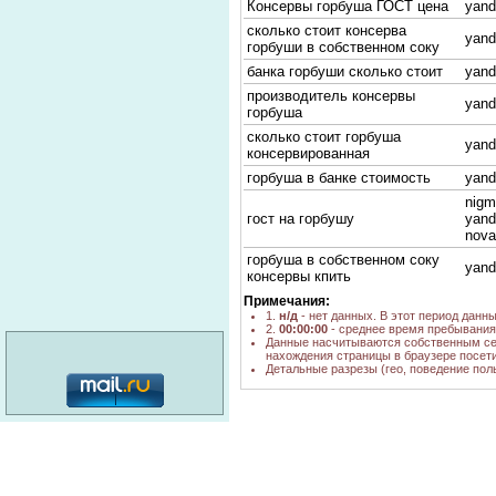
Консервы горбуша ГОСТ цена
yand
сколько стоит консерва
yand
горбуши в собственном соку
банка горбуши сколько стоит
yand
производитель консервы
yand
горбуша
сколько стоит горбуша
yand
консервированная
горбуша в банке стоимость
yand
nigm
гост на горбушу
yand
nova
горбуша в собственном соку
yand
консервы кпить
консервированная горбуша
Примечания:
yand
производство в Новосибирске
1.
н/д
- нет данных. В этот период данн
2.
00:00:00
- среднее время пребывания 
горбуша консервированная
Данные насчитываются собственным се
yand
нахождения страницы в браузере посети
стоимость
Детальные разрезы (гео, поведение пол
стоимость горбуши
yand
натуральной
горбуша натуральная
yand
производитель модуль 97
категория: 16+
консервы горбуша поставщики
yand
горбуша консервы рыбные
© MediaMaster, 2026
О портале
Реклама
Наши кнопки
Вакансии