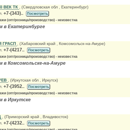
I ВЕК ТК
, (Свердловская обл
, Екатеринбург)
+7-(343)..
л.
Посмотреть
жи (опт/розница/производство) - неизвестна
м в Екатеринбурге
Я ГРАСП
, (Хабаровский край
, Комсомольск-на-Амуре)
+7-(4217..
л.
Посмотреть
жи (опт/розница/производство) - неизвестна
м в Комсомольске-на-Амуре
УЕВ
, (Иркутская обл
, Иркутск)
+7-(3952..
л.
Посмотреть
жи (опт/розница/производство) - неизвестна
м в Иркутске
Д
, (Приморский край
, Владивосток)
+7-(4232..
л.
Посмотреть
жи (опт/розница/производство) - неизвестна