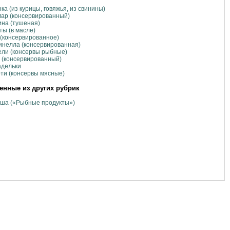
ка (из курицы, говяжья, из свинины)
ар (консервированный)
на (тушеная)
ы (в масле)
(консервированное)
нелла (консервированная)
ли (консервы рыбные)
 (консервированный)
адельки
ти (консервы мясные)
нные из других рубрик
уша («Рыбные продукты»)