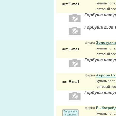
купить
по те
нет E-mail
оптовый по
Горбуша натур
Горбуша 250г 
Золотухин
фирма
купить
по те
нет E-mail
оптовый по
Горбуша натур
Аврора С
фирма
купить
по те
нет E-mail
оптовый по
Горбуша натур
Рыбатрей
фирма
Запросить
купить
по те
у фирмы