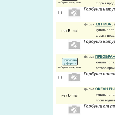
выберите товар ниже
форма прода
Горбуша натур
ТД НИВА
,
фирма
купить
по те
нет E-mail
форма прода
Горбуша натур
ПРЕОБРАЖ
фирма
Запросить
купить
по те
у фирмы
выберите товар ниже
оптово-прои
Горбуша опто
ОКЕАН Р
фирма
купить
по те
нет E-mail
производит
Горбуша от пр