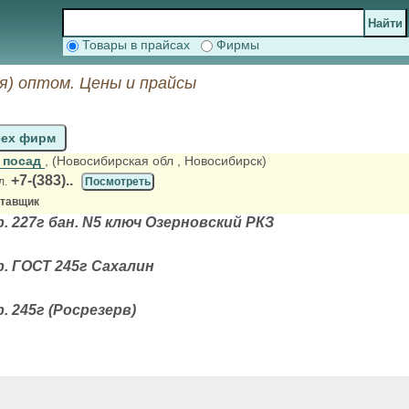
Товары в прайсах
Фирмы
я) оптом. Цены и прайсы
сех фирм
 посад
, (Новосибирская обл
, Новосибирск)
+7-(383)..
л.
Посмотреть
ставщик
. 227г бан. N5 ключ Озерновский РКЗ
. ГОСТ 245г Сахалин
. 245г (Росрезерв)