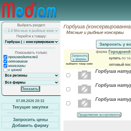
Выбрать раздел:
Горбуша (консервированна
Мясные и рыбные консервы
Перейти к товару:
Запросить у в
Городской
фирма
Показывать только:
Запросить
производителей
купить
по те
у фирмы
оптовиков
выберите товар ниже
оптовый по
магазины
с ценой
Горбуша натур
Горбуша натур
Горбуша натур
07.08.2026 20:32
Текущие закупки
Продолжение ассортимента
Запросить цены
Добавить фирму