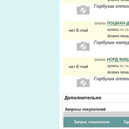
Горбуша опто
ЛОЦМАН-
фирма
купить
по те
нет E-mail
форма прода
Горбуша натур
НОРД ФИ
фирма
купить
по те
нет E-mail
форма прода
Горбуша опто
Дополнительно
Запросы покупателей
Запрос покупателя
Гд