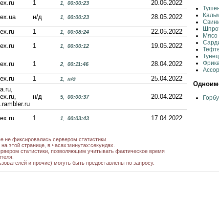
ex.ru
1
20.06.2022
1
,
00:00:23
Тушен
Кальм
ex.ua
н/д
28.05.2022
1
,
00:00:23
Свини
Шпрот
ex.ru
1
22.05.2022
1
,
00:08:24
Мясо 
Сарди
ex.ru
1
19.05.2022
1
,
00:00:12
Тефте
Тунец
Фрик
ex.ru
1
28.04.2022
2
,
00:11:46
Ассор
ex.ru
1
25.04.2022
1
,
н/д
Одноиме
a.ru,
ex.ru,
н/д
20.04.2022
5
,
00:00:37
Горб
.rambler.ru
ex.ru
1
17.04.2022
1
,
00:03:43
ex.ru
1
07.04.2022
2
,
00:01:48
ые не фиксировались сервером статистики.
на этой странице, в часах:минутах:секундах.
рвером статистики, позволяющим учитывать фактическое время
ex.ua
н/д
03.04.2022
1
,
00:00:21
теля.
ьзователей и прочие) могуть быть предоставлены по запросу.
ex.ru
1
03.04.2022
2
,
н/д
ex.ru
1
01.04.2022
2
,
н/д
ex.ru
1
01.04.2022
8
,
н/д