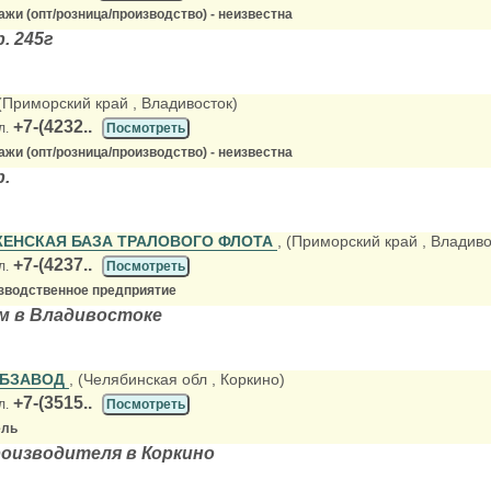
жи (опт/розница/производство) - неизвестна
. 245г
 (Приморский край
, Владивосток)
+7-(4232..
л.
Посмотреть
жи (опт/розница/производство) - неизвестна
.
ЕНСКАЯ БАЗА ТРАЛОВОГО ФЛОТА
, (Приморский край
, Владиво
+7-(4237..
л.
Посмотреть
зводственное предприятие
м в Владивостоке
ЫБЗАВОД
, (Челябинская обл
, Коркино)
+7-(3515..
л.
Посмотреть
ель
оизводителя в Коркино