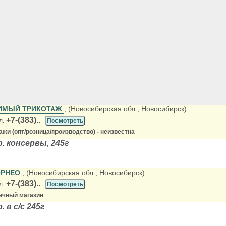
ИМЫЙ ТРИКОТАЖ
, (Новосибирская обл
, Новосибирск)
+7-(383)..
л.
Посмотреть
жи (опт/розница/производство) - неизвестна
. консервы, 245г
ОРНЕО
, (Новосибирская обл
, Новосибирск)
+7-(383)..
л.
Посмотреть
ичный магазин
 в с/с 245г