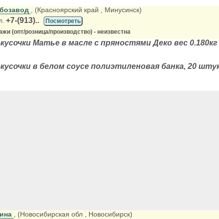
ыбозавод
, (Красноярский край
, Минусинск)
+7-(913)..
л.
Посмотреть
жи (опт/розница/производство) - неизвестна
усочки Матье в масле с пряностями Деко вес 0.180кг п
кусочки в белом соусе полиэтиленовая банка, 20 штук
рина
, (Новосибирская обл
, Новосибирск)