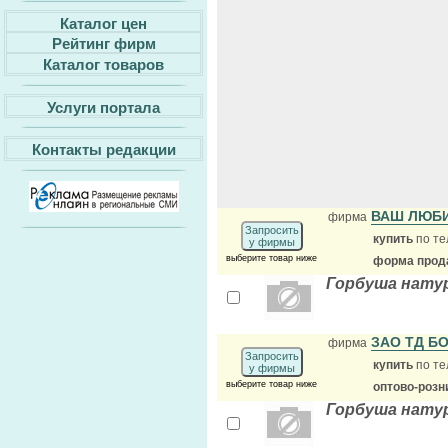
Каталог цен
Рейтинг фирм
Каталог товаров
Услуги портала
Контакты редакции
ВАШ ЛЮБ
фирма
Запросить
купить
по те
у фирмы
выберите товар ниже
форма прода
Горбуша натур
ЗАО ТД Б
фирма
Запросить
купить
по те
у фирмы
выберите товар ниже
оптово-розн
Горбуша натур.