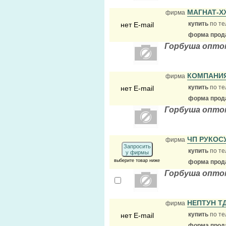
МАГНАТ-XX
фирма
купить
по те
нет E-mail
форма прода
Горбуша опто
КОМПАНИ
фирма
купить
по те
нет E-mail
форма прода
Горбуша опто
ЧП РУКОС
фирма
Запросить
купить
по те
у фирмы
выберите товар ниже
форма прода
Горбуша опто
НЕПТУН Т
фирма
купить
по те
нет E-mail
форма прода