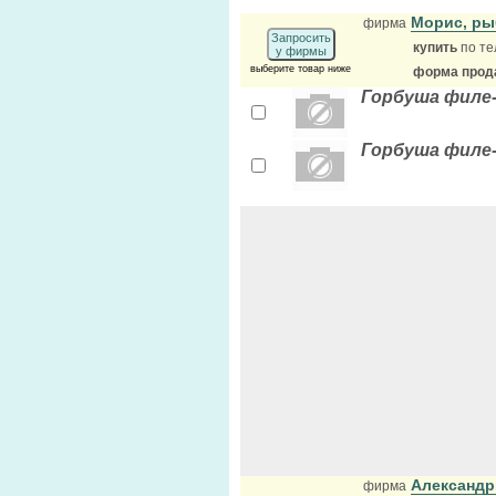
Морис, р
фирма
Запросить
купить
по те
у фирмы
выберите товар ниже
форма прода
Горбуша филе-к
Горбуша филе-
Александ
фирма