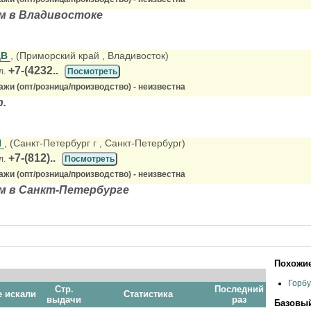
м в Владивостоке
ДВ
, (Приморский край
, Владивосток)
+7-(4232..
л.
Посмотреть
жи (опт/розница/производство) - неизвестна
.
Ш
, (Санкт-Петербург г
, Санкт-Петербург)
+7-(812)..
л.
Посмотреть
жи (опт/розница/производство) - неизвестна
м в Санкт-Петербурге
Похожие
Горб
Стр.
Последний
е искали
Статистика
выдачи
раз
Базовый