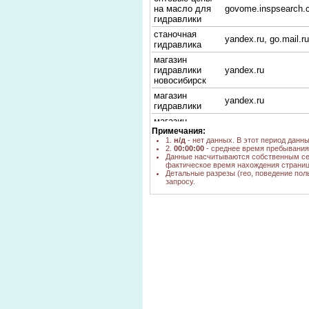
на масло для
govome.inspsearch.
гидравлики
станочная
yandex.ru, go.mail.ru
гидравлика
магазин
гидравлики
yandex.ru
новосибирск
магазин
yandex.ru
гидравлики
магазин
Примечания:
гидравлики г.
yandex.ru
1.
н/д
- нет данных. В этот период данн
новосибирск
2.
00:00:00
- среднее время пребывания 
гидровличиские
Данные насчитываются собственным се
yandex.ru
фактическое время нахождения страниц
магазини
Детальные разрезы (гео, поведение пол
сколько стоит
запросу.
yandex.ru
гидравлика
куплю
станочную
yandex.ru
гидравлику
магазин
yandex.ru, poisk.ngs
гидравлика
станочная
гидравлика в
yandex.ru
новосибирске
куплю