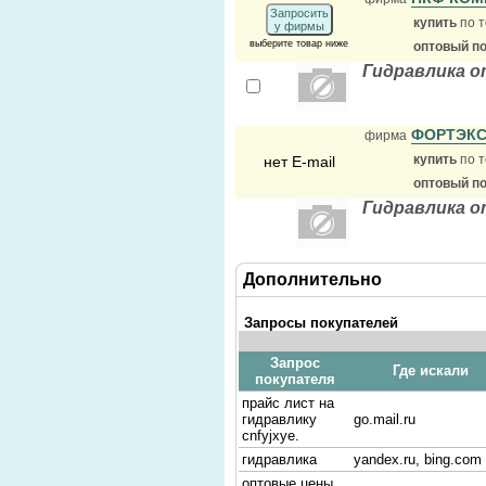
Запросить
купить
по т
у фирмы
выберите товар ниже
оптовый п
Гидравлика о
ФОРТЭК
фирма
купить
по т
нет E-mail
оптовый п
Гидравлика о
Дополнительно
Запросы покупателей
Запрос
Где искали
покупателя
прайс лист на
гидравлику
go.mail.ru
cnfyjxye.
гидравлика
yandex.ru, bing.com
оптовые цены