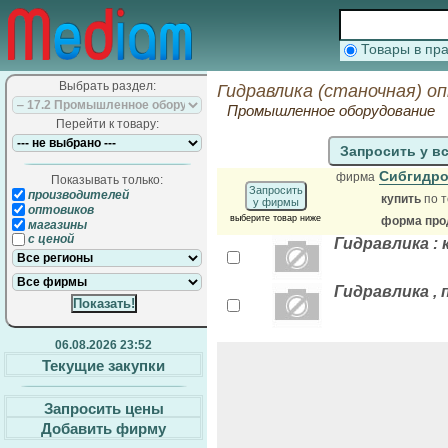
Товары в п
Выбрать раздел:
Гидравлика (станочная) о
Промышленное оборудование
Перейти к товару:
Запросить у в
Сибгидр
фирма
Показывать только:
Запросить
производителей
купить
по т
у фирмы
оптовиков
выберите товар ниже
форма прод
магазины
с ценой
Гидравлика :
Гидравлика ,
06.08.2026 23:52
Текущие закупки
Запросить цены
Добавить фирму