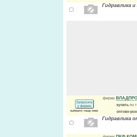
Гидравлика и
ВЛАДПР
фирма
Запросить
купить
по т
у фирмы
выберите товар ниже
оптово-ро
Гидравлика о
ПКФ КО
фирма