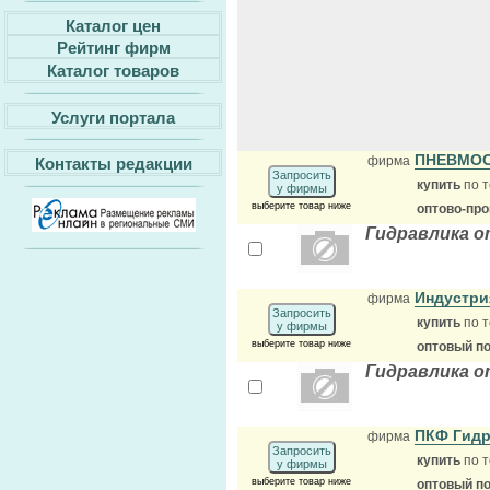
Каталог цен
Рейтинг фирм
Каталог товаров
Услуги портала
ПНЕВМО
фирма
Контакты редакции
Запросить
купить
по т
у фирмы
выберите товар ниже
оптово-пр
Гидравлика о
Индустр
фирма
Запросить
купить
по т
у фирмы
выберите товар ниже
оптовый п
Гидравлика о
ПКФ Гид
фирма
Запросить
купить
по т
у фирмы
выберите товар ниже
оптовый п