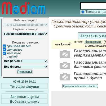
Товары в п
Выбрать раздел:
Газосигнализатор (стаци
Средства безопасности, сей
Перейти к товару:
Запросить у в
Инверсия
, 
фирма
Показывать только:
нет E-mail
форма продажи
производителей
оптовиков
Газосигнализато
магазины
угарн.газ,метан
с ценой
Газосигнализат
датчиком (мета
Газосигнализат
пропан, бутан
07.08.2026 20:11
Текущие закупки
Продолжение ассортимента
Запросить цены
Добавить фирму