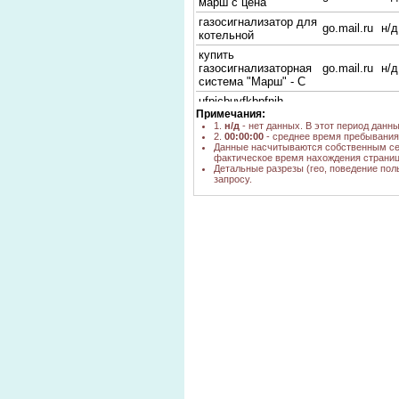
марш с цена
газосигнализатор для
go.mail.ru
н/д
котельной
купить
газосигнализаторная
go.mail.ru
н/д
система "Марш" - С
ufpjcbuyfkbpfnjh
go.mail.ru
н/д
Примечания:
стоимость
1.
н/д
- нет данных. В этот период данн
фильтр для
2.
00:00:00
- среднее время пребывания 
газосигнализатор
go.mail.ru
н/д
Данные насчитываются собственным се
фактическое время нахождения страниц
цена
Детальные разрезы (гео, поведение пол
газосигнализаторы
запросу.
go.mail.ru
н/д
бытовые цена
газоанализаторы
АВУС-М купить
yandex.ru
1
новосибирск
адреса магазинов в
Новосибирске купить
yandex.ru
1
газоанализатор
АВУС-М
газосигнализаторы
yandex.ru
1
газосигнализатор
yandex.ru
1
бытовой цена
газосигнализаторы
изготовление самые
yandex.ru
1
дешевые цены от