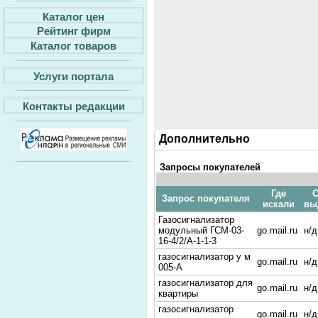
Каталог цен
Рейтинг фирм
Каталог товаров
Услуги портала
Контакты редакции
Дополнительно
Запросы покупателей
Где
С
Запрос покупателя
искали
вы
Газосигнализатор
модульный ГСМ-03-
go.mail.ru
н/д
16-4/2/А-1-1-3
газосигнализатор у м
go.mail.ru
н/д
005-А
газосигнализатор для
go.mail.ru
н/д
квартиры
газосигнализатор
go.mail.ru
н/д