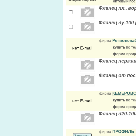
выберите товар ниже
оптовый по
Фланец пл., во
Фланец ду-100 
Регионсна
фирма
купить
по те
нет E-mail
форма прода
Фланец нержав
Фланец от по
КЕМЕРОВ
фирма
купить
по те
нет E-mail
форма прода
Фланец d20-10
ПРОФИЛЬ
фирма
Запросить