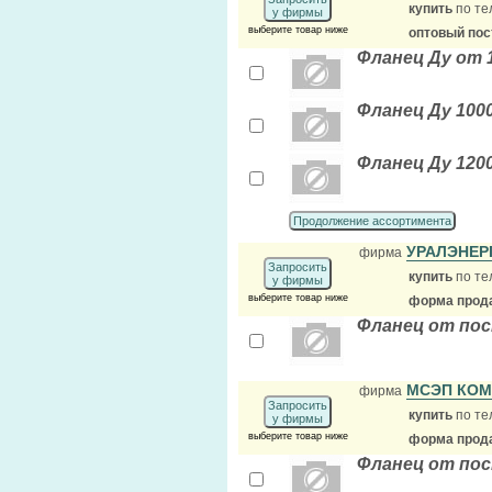
купить
по те
у фирмы
выберите товар ниже
оптовый по
Фланец Ду от 
Фланец Ду 1000
Фланец Ду 1200
Продолжение ассортимента
УРАЛЭНЕ
фирма
Запросить
купить
по те
у фирмы
выберите товар ниже
форма прода
Фланец от по
МСЭП КО
фирма
Запросить
купить
по те
у фирмы
выберите товар ниже
форма прода
Фланец от пос