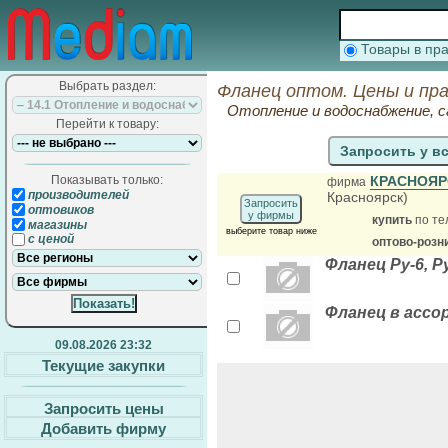
Товары в п
Выбрать раздел:
Фланец оптом. Цены и пр
Отопление и водоснабжение, 
Перейти к товару:
Запросить у в
Показывать только:
КРАСНОЯР
фирма
производителей
Красноярск)
Запросить
оптовиков
у фирмы
купить
по те
магазины
выберите товар ниже
с ценой
оптово-розн
Фланец Ру-6, Ру
Фланец в ассо
09.08.2026 23:32
Текущие закупки
Запросить цены
Добавить фирму