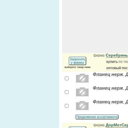
Серебряны
фирма
Запросить
купить
по те
у фирмы
выберите товар ниже
оптовый по
Фланец нерж. Д
Фланец нерж. Д
Фланец нерж. Д
Продолжение ассортимента
ДорМетСе
фирма