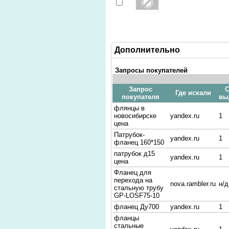
Дополнительно
Запросы покупателей
Запрос
С
Где искали
покупателя
вы
флянцы в
новосибирске
yandex.ru
1
цена
Патрубок-
yandex.ru
1
фланец 160*150
патрубок д15
yandex.ru
1
цена
Фланец для
перехода на
nova.rambler.ru
н/д
стальную трубу
GP-LOSF75-10
фланец Ду700
yandex.ru
1
фланцы
стальные