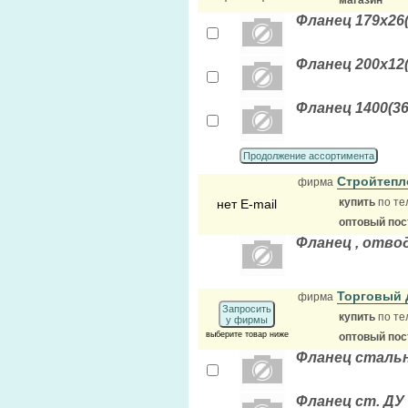
магазин
Фланец 179x26(
Фланец 200х12(
Фланец 1400(36
Продолжение ассортимента
Стройтеп
фирма
купить
по те
нет E-mail
оптовый по
Фланец , отвод
Торговый
фирма
Запросить
купить
по те
у фирмы
выберите товар ниже
оптовый по
Фланец стальн
Фланец ст. ДУ 