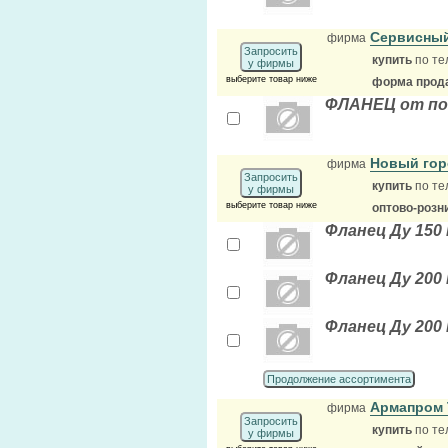
Сервисный
фирма
Запросить
купить
по те
у фирмы
выберите товар ниже
форма прода
ФЛАНЕЦ от по
Новый го
фирма
Запросить
купить
по те
у фирмы
выберите товар ниже
оптово-розн
Фланец Ду 150 
Фланец Ду 200 
Фланец Ду 200 
Продолжение ассортимента
Армапром
фирма
Запросить
купить
по те
у фирмы