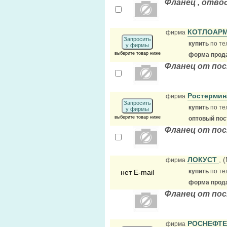
Фланец , отвод 
КОТЛОАР
фирма
Запросить
купить
по те
у фирмы
выберите товар ниже
форма прода
Фланец от пос
Ростерми
фирма
Запросить
купить
по те
у фирмы
выберите товар ниже
оптовый по
Фланец от по
ЛОКУСТ
, 
фирма
купить
по те
нет E-mail
форма прода
Фланец от пос
РОСНЕФТ
фирма