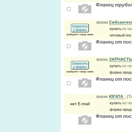
Фланец трубо
Сибсантех
фирма
Запросить
купить
по те
у фирмы
выберите товар ниже
оптовый по
Фланец от по
ЗАПЧАСТ
фирма
Запросить
купить
по те
у фирмы
выберите товар ниже
форма прода
Фланец от пос
ЮГАТА
, (
фирма
купить
по те
нет E-mail
форма прода
Фланец от пос