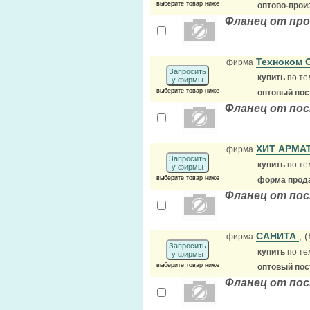
выберите товар ниже
оптово-прои
Фланец от про
Техноком
фирма
Запросить
купить
по те
у фирмы
выберите товар ниже
оптовый по
Фланец от пос
ХИТ АРМА
фирма
Запросить
купить
по те
у фирмы
выберите товар ниже
форма прода
Фланец от пос
САНИТА
, 
фирма
Запросить
купить
по те
у фирмы
выберите товар ниже
оптовый по
Фланец от по