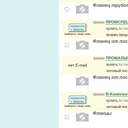
Фланец трубо
ПРОМСПЕ
фирма
Запросить
купить
по те
у фирмы
выберите товар ниже
форма прода
Фланец от пос
ПРОМАЛЬ
фирма
купить
по те
нет E-mail
оптовый по
Фланец от по
В-Комплек
фирма
Запросить
купить
по те
у фирмы
выберите товар ниже
оптовый по
Фланцы