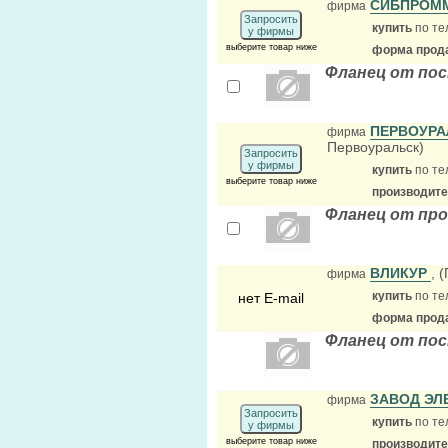
СИБПРОМ
фирма
Запросить
купить
по те
у фирмы
выберите товар ниже
форма прода
Фланец от пос
ПЕРВОУРА
фирма
Первоуральск)
Запросить
у фирмы
купить
по те
выберите товар ниже
производит
Фланец от про
ВЛИКУР
, 
фирма
купить
по те
нет E-mail
форма прода
Фланец от по
ЗАВОД ЭЛ
фирма
Запросить
купить
по те
у фирмы
выберите товар ниже
производит