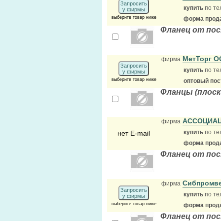
Запросить
купить
по те
у фирмы
выберите товар ниже
форма прода
Фланец от по
МетТорг 
фирма
Запросить
купить
по те
у фирмы
выберите товар ниже
оптовый по
Фланцы (плоск
АССОЦИА
фирма
купить
по те
нет E-mail
форма прода
Фланец от по
Сибпромв
фирма
Запросить
купить
по те
у фирмы
выберите товар ниже
форма прода
Фланец от по