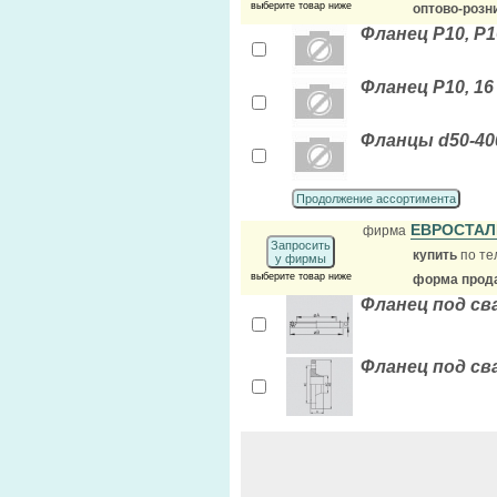
выберите товар ниже
оптово-розн
Фланец Р10, Р1
Фланец Р10, 16
Фланцы d50-400
Продолжение ассортимента
ЕВРОСТА
фирма
Запросить
купить
по те
у фирмы
выберите товар ниже
форма прода
Фланец под св
Фланец под сва