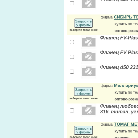
СИБИРЬ Т
фирма
Запросить
купить
по те
у фирмы
выберите товар ниже
оптово-розн
Фланец FV-Plas
Фланец FV-Plas
Фланец d50 23
Меллариу
фирма
Запросить
купить
по те
у фирмы
выберите товар ниже
оптово-розн
Фланец любого
316, титан, у
ТОМАГ М
фирма
Запросить
купить
по те
у фирмы
выберите товар ниже