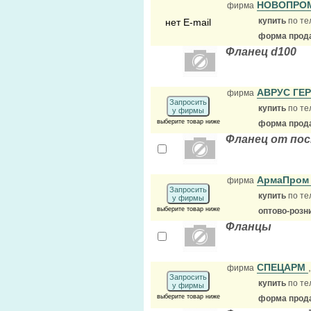
НОВОПРО
фирма
купить
по те
нет E-mail
форма прода
Фланец d100
АВРУС ГЕ
фирма
Запросить
купить
по те
у фирмы
выберите товар ниже
форма прода
Фланец от пос
АрмаПро
фирма
Запросить
купить
по те
у фирмы
выберите товар ниже
оптово-розн
Фланцы
СПЕЦАРМ
фирма
Запросить
купить
по те
у фирмы
выберите товар ниже
форма прода