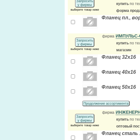
Запросить
купить
по те
у фирмы
выберите товар ниже
форма прода
Фланец пл., вор
ИМПУЛЬС
фирма
Запросить
купить
по те
у фирмы
выберите товар ниже
магазин
Фланец 32х16
Фланец 40х16
Фланец 50х16
Продолжение ассортимента
ИНЖЕНЕР
фирма
Запросить
купить
по те
у фирмы
выберите товар ниже
оптовый по
Фланец сталь 