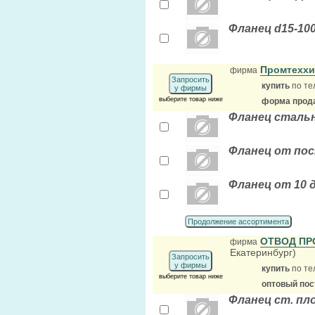
Фланец d15-10
Промтехх
фирма
Запросить
купить
по те
у фирмы
выберите товар ниже
форма прода
Фланец стальн
Фланец от по
Фланец от 10 д
Продолжение ассортимента
ОТВОД ПР
фирма
Екатеринбург)
Запросить
у фирмы
купить
по те
выберите товар ниже
оптовый по
Фланец ст. пло