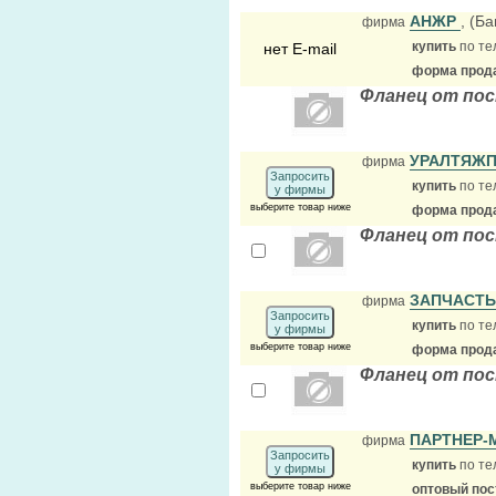
АНЖР
, (Б
фирма
купить
по те
нет E-mail
форма прода
Фланец от по
УРАЛТЯЖ
фирма
Запросить
купить
по те
у фирмы
выберите товар ниже
форма прода
Фланец от пос
ЗАПЧАСТ
фирма
Запросить
купить
по те
у фирмы
выберите товар ниже
форма прода
Фланец от пос
ПАРТНЕР-
фирма
Запросить
купить
по те
у фирмы
выберите товар ниже
оптовый по