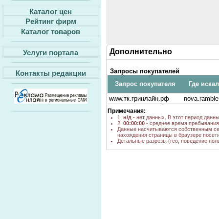
Каталог цен
Рейтинг фирм
Каталог товаров
Дополнительно
Услуги портала
Запросы покупателей
Контакты редакции
Запрос покупателя
Где иска
www.тк.гринлайн.рф
nova.rambler
Примечания:
1.
н/д
- нет данных. В этот период данн
2.
00:00:00
- среднее время пребывания 
Данные насчитываются собственным се
нахождения страницы в браузере посети
Детальные разрезы (гео, поведение пол