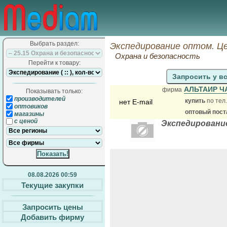
Выбрать раздел:
Экспедирование оптом. Ц
Охрана и безопасность
Перейти к товару:
Запросить у в
АЛЬТАИР Ч
фирма
Показывать только:
производителей
купить
по тел.
нет E-mail
оптовиков
оптовый пос
магазины
с ценой
Экспедировани
08.08.2026 00:59
Текущие закупки
Запросить цены
Добавить фирму