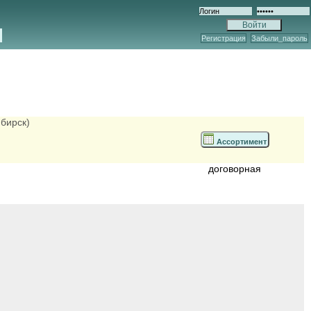
Регистрация
Забыли_пароль
ибирск)
Ассортимент
договорная