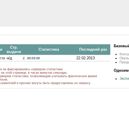
Базовый
Стр.
ли
Статистика
Последний раз
выдачи
Конс
.ru
н/д
22.02.2013
Оказ
2
,
00:03:00
Пред
ые не фиксировались сервером статистики.
Одноиме
на этой странице, в часах:минутах:секундах.
рвером статистики, позволяющим учитывать фактическое время
Экспе
теля.
ьзователей и прочие) могуть быть предоставлены по запросу.