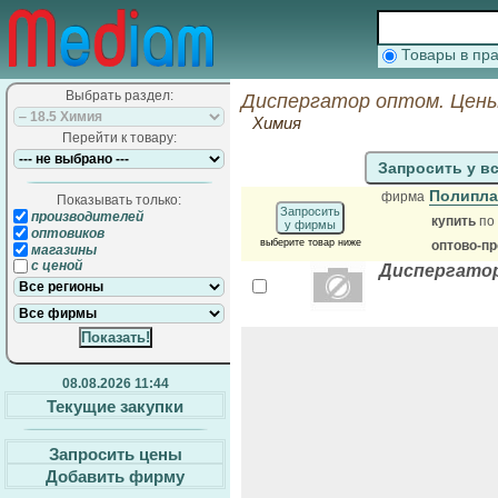
Товары в п
Выбрать раздел:
Диспергатор оптом. Цены
Химия
Перейти к товару:
Запросить у в
Полипла
фирма
Показывать только:
Запросить
производителей
купить
по
у фирмы
оптовиков
выберите товар ниже
оптово-п
магазины
с ценой
Диспергатор
08.08.2026 11:44
Текущие закупки
Запросить цены
Добавить фирму