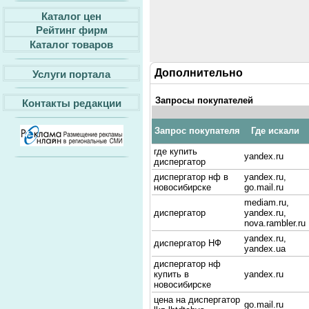
Каталог цен
Рейтинг фирм
Каталог товаров
Дополнительно
Услуги портала
Запросы покупателей
Контакты редакции
Запрос покупателя
Где искали
где купить
yandex.ru
диспергатор
диспергатор нф в
yandex.ru,
новосибирске
go.mail.ru
mediam.ru,
диспергатор
yandex.ru,
nova.rambler.ru
yandex.ru,
диспергатор НФ
yandex.ua
диспергатор нф
купить в
yandex.ru
новосибирске
цена на диспергатор
go.mail.ru