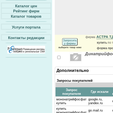
Каталог цен
Рейтинг фирм
Каталог товаров
Услуги портала
АСТРА Т
фирма
Контакты редакции
Запросить
купить
по 
у фирмы
выберите товар ниже
форма про
Динатрийфос
Дополнительно
Запросы покупателей
Запрос
Где искали
покупателя
мононатрийфосфат
google.ru,
купить
yandex.ru
купить
go.mail.ru
мононатрийфосфат