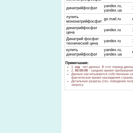
yandex.ru,
динатрийфосфат
yandex.ua
лупить
go.mail.ru
мононатрийфосфат
динатрийфосфат
yandex.ru
цена
Динатрий фосфат
yandex.ru
технический цена
купить
yandex.ru,
динатрийфосфат
yandex.ua
Мононатрійфосфат,
nova.rambler.ru
Примечания:
ціна
1.
н/д
- нет данных. В этот период данн
2.
00:00:00
- среднее время пребывания 
динатрий фосфат
yandex.ru
Данные насчитываются собственным се
купить
фактическое время нахождения страниц
Детальные разрезы (гео, поведение пол
динатрий фосфат
yandex.ru
запросу.
дзержинск
динатрийфосфат
go.mail.ru
производитель
купить динатрий
yandex.kz
фосфат