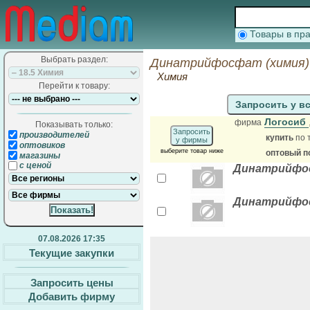
Товары в п
Выбрать раздел:
Динатрийфосфат (химия) 
Химия
Перейти к товару:
Запросить у в
Логосиб
фирма
Показывать только:
Запросить
производителей
купить
по 
у фирмы
оптовиков
выберите товар ниже
оптовый п
магазины
с ценой
Динатрийфос
Динатрийфо
07.08.2026 17:35
Текущие закупки
Запросить цены
Добавить фирму