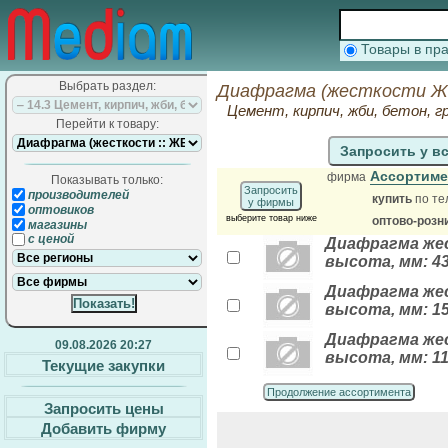
Товары в п
Выбрать раздел:
Диафрагма (жесткости ЖБ
Цемент, кирпич, жби, бетон,
Перейти к товару:
Запросить у в
Ассортим
фирма
Показывать только:
Запросить
производителей
купить
по те
у фирмы
оптовиков
выберите товар ниже
оптово-розн
магазины
с ценой
Диафрагма жес
высота, мм: 431
Диафрагма жес
высота, мм: 155
Диафрагма жес
09.08.2026 20:27
высота, мм: 118
Текущие закупки
Продолжение ассортимента
Запросить цены
Добавить фирму