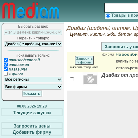
Товары в п
Выбрать раздел:
Диабаз (щебень) оптом. Ц
Цемент, кирпич, жби, бетон,
Перейти к товару:
Запросить у в
Новосиби
фирма
Показывать только:
Запросить
производителей
купить
по т
у фирмы
оптовиков
выберите товар ниже
оптово-роз
магазины
с ценой
Диабаз от пр
08.08.2026 19:28
Текущие закупки
Запросить цены
Добавить фирму