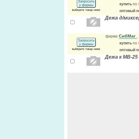
Запросить
купить
по 
у фирмы
выберите товар ниже
оптовый п
Дежа д/миксе
СибМаг
фирма
Запросить
купить
по 
у фирмы
выберите товар ниже
оптовый п
Дежа к МВ-25