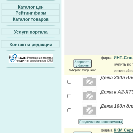
Каталог цен
Рейтинг фирм
Каталог товаров
Услуги портала
Контакты редакции
ИНТ-Ста
фирма
Запросить
купить
по 
у фирмы
выберите товар ниже
оптовый п
Дежа 330л дл
Дежа к А2-ХТ3
Дежа 100л дл
Продолжение ассортимента
ККМ Сер
фирма