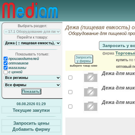
Выбрать раздел:
Дежа (пищевая емкость) 
Оборудование для пищевой п
Перейти к товару:
Запросить у в
Торговы
фирма
Показывать только:
Запросить
производителей
купить
по 
у фирмы
оптовиков
выберите товар ниже
оптовый п
магазины
с ценой
Дежа для микс
Дежа для мик
Дежа для мик
08.08.2026 01:29
Текущие закупки
Запросить цены
Добавить фирму