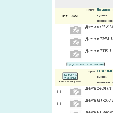
Домино, 
фирма
купить
по 
нет E-mail
оптово-ро
Дежа к Л4-ХТ
Дежа к ТММ-1
Дежа к ТТВ-1 
Продолжение ассортимента
ТЕХСЭМ
фирма
Запросить
купить
по 
у фирмы
выберите товар ниже
оптовый п
Дежа 140л из
Дежа МТ-100 
Дежа из нерж