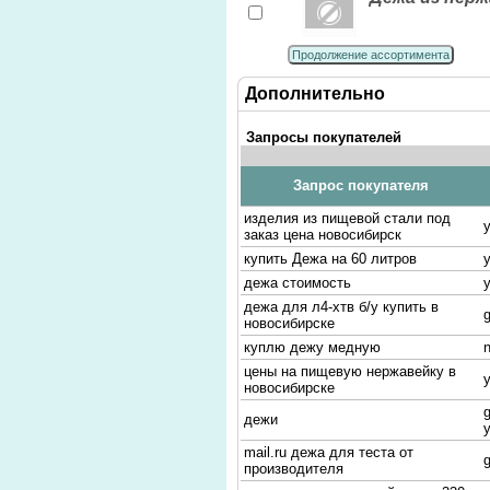
Продолжение ассортимента
Дополнительно
Запросы покупателей
Запрос покупателя
изделия из пищевой стали под
заказ цена новосибирск
купить Дежа на 60 литров
дежа стоимость
дежа для л4-хтв б/у купить в
g
новосибирске
куплю дежу медную
цены на пищевую нержавейку в
новосибирске
g
дежи
mail.ru дежа для теста от
производителя