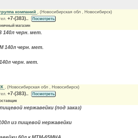
группа компаний
, (Новосибирская обл
, Новосибирск)
+7-(383)..
тел.
Посмотреть
зничный магазин
В 140л черн. мет.
М 140л черн. мет.
140л черн. мет.
ЕК
, (Новосибирская обл
, Новосибирск)
+7-(383)..
тел.
Посмотреть
оставщик
 пищевой нержавейки (под заказ)
100л из пищевой нержавейки
авейки 60л к МТМ-65МНА