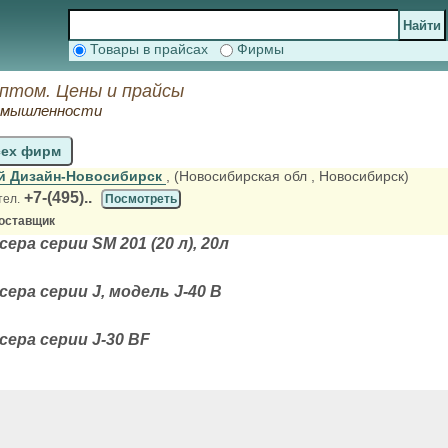
Товары в прайсах
Фирмы
оптом. Цены и прайсы
ромышленности
сех фирм
й Дизайн-Новосибирск
, (Новосибирская обл
, Новосибирск)
+7-(495)..
тел.
Посмотреть
оставщик
ера серии SM 201 (20 л), 20л
сера серии J, модель J-40 B
сера серии J-30 BF