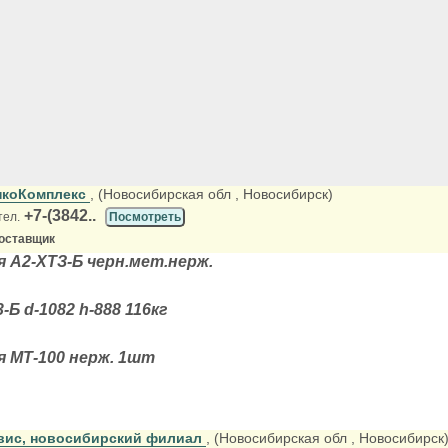
нкоКомплекс
, (Новосибирская обл
, Новосибирск)
+7-(3842..
тел.
Посмотреть
оставщик
я А2-ХТЗ-Б черн.мет.нерж.
-Б d-1082 h-888 116кг
я МТ-100 нерж. 1шт
вис, новосибирский филиал
, (Новосибирская обл
, Новосибирск