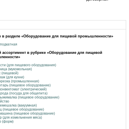
 в разделе «Оборудование для пищевой промышленности»
 подкатная
 ассортимент в рубрике «Оборудование для пищевой
ленности»
сти (для пищевого оборудования)
ица (мукомольная)
 (пищевой)
аж (для кухни)
орезка (промышленная)
тарь (пищевое оборудование)
онвектомат (электрический)
рода (посуда для общепита)
выжималка (пищевое оборудование)
йство
емешалка (вакуумная)
ц (пищевое оборудование)
машина (пищевое оборудование)
р (для измельчения мяса)
р (форм)