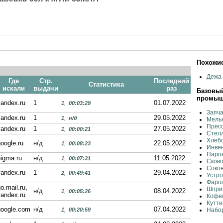
Похожие
Дежа
Где
Стр.
Последний
Статистика
искали
выдачи
раз
Базовый
промыш
yandex.ru
1
01.07.2022
1
,
00:03:29
Запча
yandex.ru
1
29.05.2022
1
,
н/д
Мельн
Пресс
yandex.ru
1
27.05.2022
1
,
00:00:21
Стелл
Хлеб
oogle.ru
н/д
22.05.2022
1
,
00:08:23
Инвен
Парок
nigma.ru
н/д
11.05.2022
1
,
00:07:31
Сково
Соко
yandex.ru
1
29.04.2022
2
,
00:49:41
Устро
Фарш
o.mail.ru,
Шпри
н/д
08.04.2022
1
,
00:05:26
yandex.ru
Кофе
Кутте
google.com
н/д
07.04.2022
1
,
00:20:59
Набо