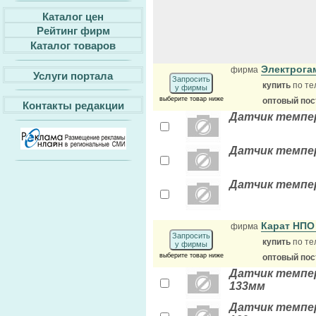
Каталог цен
Рейтинг фирм
Каталог товаров
Электрога
фирма
Услуги портала
Запросить
купить
по те
у фирмы
выберите товар ниже
оптовый по
Контакты редакции
Датчик темпе
Датчик темпе
Датчик темпе
Карат НП
фирма
Запросить
купить
по те
у фирмы
выберите товар ниже
оптовый по
Датчик темпера
133мм
Датчик темпер