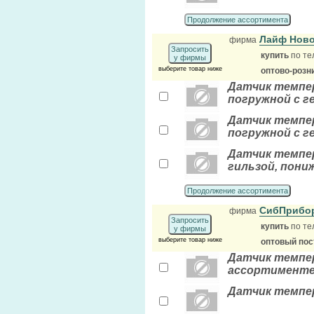
Продолжение ассортимента
Лайф Ново
фирма
Запросить
купить
по те
у фирмы
выберите товар ниже
оптово-розн
Датчик темпе
погружной с г
Датчик темпе
погружной с г
Датчик темпер
гильзой, пони
Продолжение ассортимента
СибПрибо
фирма
Запросить
купить
по те
у фирмы
выберите товар ниже
оптовый по
Датчик темпер
ассортимент
Датчик темпер