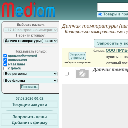
Товары в п
Выбрать раздел:
Датчик температуры (авт
Контрольно-измерительные п
Перейти к товару:
Запросить у в
ООО ПРИБ
фирма
Показывать только:
Запросить
производителей
купить
по те
у фирмы
оптовиков
выберите товар ниже
оптовый по
магазины
с ценой
Датчик темпе
07.08.2026 00:02
Текущие закупки
Запросить цены
Добавить фирму