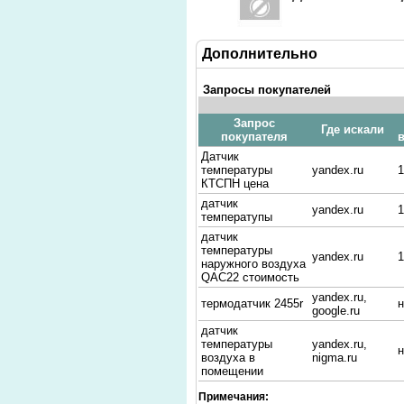
Дополнительно
Запросы покупателей
Запрос
Где искали
покупателя
Датчик
температуры
yandex.ru
1
КТСПН цена
датчик
yandex.ru
1
температупы
датчик
температуры
yandex.ru
1
наружного воздуха
QAC22 стоимость
yandex.ru,
термодатчик 2455r
н
google.ru
датчик
температуры
yandex.ru,
н
воздуха в
nigma.ru
помещении
датчик
Примечания: