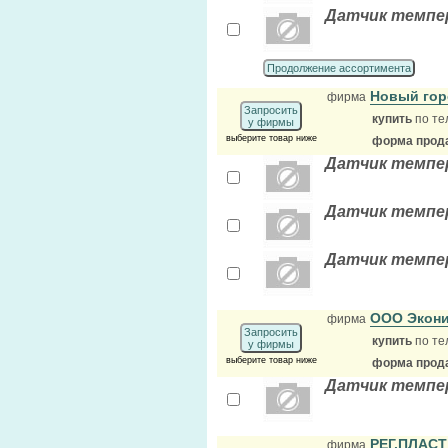
Датчик темпер
Продолжение ассортимента
Новый го
фирма
Запросить
купить
по те
у фирмы
выберите товар ниже
форма прода
Датчик темпе
Датчик темпер
Датчик темпе
ООО Экони
фирма
Запросить
купить
по те
у фирмы
выберите товар ниже
форма прода
Датчик темпер
РЕГ.ПЛАС
фирма