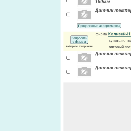
160мм
Датчик темпер
Продолжение ассортимента
Колизей-Н
фирма
Запросить
купить
по те
у фирмы
выберите товар ниже
оптовый по
Датчик темпера
Датчик темпер