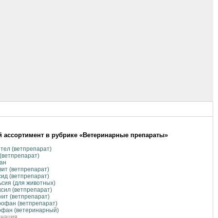
 ассортимент в рубрике «Ветеринарные препараты»
тел (ветпрепарат)
(ветпрепарат)
ан
ит (ветпрепарат)
ид (ветпрепарат)
сия (для животных)
сил (ветпрепарат)
ит (ветпрепарат)
офан (ветпрепарат)
офан (ветеринарный)
инация