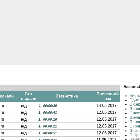
Базовый
Стр.
Последний
Чисто
 искали
Статистика
выдачи
раз
Эдис 
Экзек
.ru
н/д
14.05.2017
4
,
00:00:29
Элеов
.ru
н/д
12.05.2017
1
,
00:00:41
Эмекс
Эмуль
.ru
н/д
12.05.2017
1
,
00:00:16
Энрок
.ru
н/д
12.05.2017
Энрон
1
,
00:00:21
Эстер
.ru
н/д
12.05.2017
1
,
00:00:51
Эстр
Вакц
.ru
н/д
11.05.2017