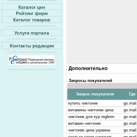
Каталог цен
Рейтинг фирм
Каталог товаров
Услуги портала
Контакты редакции
Дополнительно
Запросы покупателей
Запрос покупателя
Где
купить чиктоник
go.mail
витамины чиктоник цена
go.mail
чиктоник для кур regbnm
go.mail
витамин чиктоник
go.mail
чиктоник цена украина
go.mail
сколько стоит чактоник
go.mail