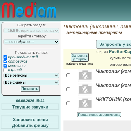
Выбрать раздел:
Чиктоник (витамины, ами
Ветеринарные препараты
Перейти к товару:
Запросить у в
РосВетФ
фирма
Показывать только:
Запросить
производителей
купить
по те
у фирмы
оптовиков
выберите товар ниже
оптово-розн
магазины
с ценой
Чиктоник (ко
Чиктоник (ком
ЧИКТОНИК (ко
06.08.2026 15:44
Текущие закупки
Продолжение ассортимента
Запросить цены
Добавить фирму