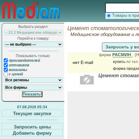
Товары в п
Выбрать раздел:
Цемент стоматологическ
Медицинское оборудование и л
Перейти к товару:
Запросить у в
РАСМИН
, (
фирма
Показывать только:
производителей
купить
по тел.
нет E-mail
оптовиков
форма продажи
магазины
с ценой
Цемент стомат
07.08.2026 05:34
Текущие закупки
Запросить цены
Добавить фирму