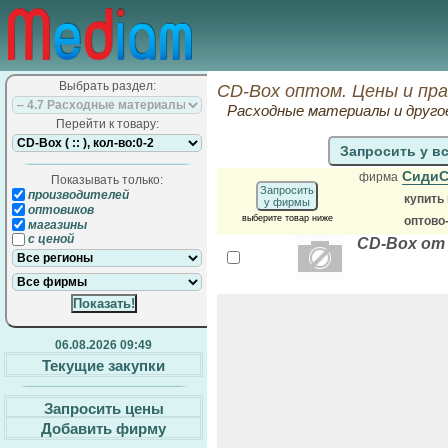
Выбрать раздел:
CD-Box оптом. Цены и пр
Расходные материалы и друго
Перейти к товару:
Запросить у в
Сиди
фирма
Показывать только:
Запросить
производителей
купить
у фирмы
оптовиков
выберите товар ниже
оптово
магазины
с ценой
CD-Box от
06.08.2026 09:49
Текущие закупки
Запросить цены
Добавить фирму