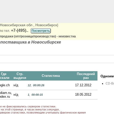
 (Новосибирская обл
, Новосибирск)
+7-(495)..
по тел.
Посмотреть
продажи (опт/розница/производство) - неизвестна
 поставщика в Новосибирске
Где
Стр.
Последний
Статистика
Одноиме
скали
выдачи
раз
CD-Bo
ogle.ch
н/д
17.12.2012
12
,
00:00:26
diam.ru,
н/д
18.05.2012
1
,
00:00:15
ndex.ru
ые не фиксировались сервером статистики.
на этой странице, в часах:минутах:секундах.
рвером статистики, позволяющим учитывать фактическое время