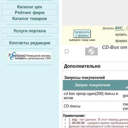
Каталог цен
Рейтинг фирм
Каталог товаров
AVC
,
фирма
Услуги портала
Запросить
купить
у фирмы
выберите товар ниже
форма 
Контакты редакции
CD-Box от
Дополнительно
Запросы покупателей
Запрос покупателя
и
cd box прозр.один(200) боксы в
go
китае
me
CD боксы
ya
Примечания:
1.
н/д
- нет данных. В этот период данн
2.
00:00:00
- среднее время пребывания 
Данные насчитываются собственным се