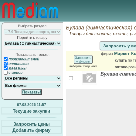
Выбрать раздел:
Булава (гимнастическая) 
Товары для спорта, охоты, ры
Перейти к товару:
Запросить у в
Маркет-К
фирма
Показывать только:
Запросить
производителей
купить
по т
у фирмы
оптовиков
выберите товар ниже
оптово-роз
магазины
с ценой
Булава гимна
07.08.2026 11:57
Текущие закупки
Запросить цены
Добавить фирму