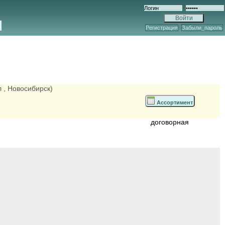
Регистрация
Забыли_пароль
л
, Новосибирск)
Ассортимент
договорная