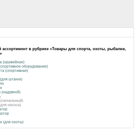
 ассортимент в рубрике «Товары для спорта, охоты, рыбалки,
»
а (оружейная)
(спортивное оборудование)
та (спортивная)
(для штанги)
ло
к
 (надувной)
ь
(сигнальный)
(для насоса)
атор
катор
н (для охоты)