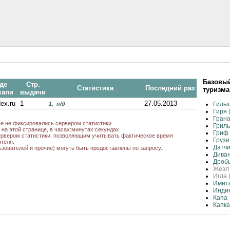
Базовый
де
Стр.
Статистика
Последний раз
туризма
кали
выдачи
ex.ru
1
27.05.2013
1
,
н/д
Гильз
Гиря 
Грана
ые не фиксировались сервером статистики.
Гриль
на этой странице, в часах:минутах:секундах.
Гриф 
рвером статистики, позволяющим учитывать фактическое время
Грузи
теля.
Датчи
ьзователей и прочие) могуть быть предоставлены по запросу.
Диван
Дроб
Жезл 
Игла 
Имит
Инди
Капа
Капка