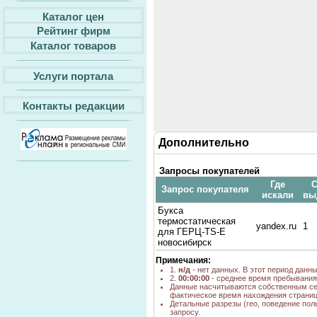
Каталог цен
Рейтинг фирм
Каталог товаров
Услуги портала
Контакты редакции
Дополнительно
Запросы покупателей
Где
С
Запрос покупателя
искали
вы
Букса
термостатическая
yandex.ru
1
для ГЕРЦ-TS-E
новосибирск
Примечания:
1.
н/д
- нет данных. В этот период данн
2.
00:00:00
- среднее время пребывания 
Данные насчитываются собственным се
фактическое время нахождения страниц
Детальные разрезы (гео, поведение пол
запросу.