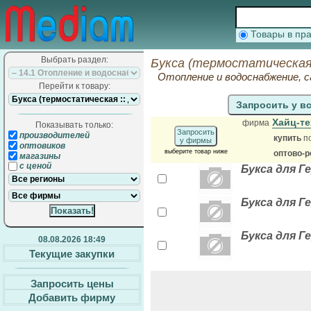
Товары в п
Выбрать раздел:
Букса (термостатическая
Отопление и водоснабжение, 
Перейти к товару:
Запросить у в
Хайц-т
фирма
Показывать только:
Запросить
производителей
купить
п
у фирмы
оптовиков
выберите товар ниже
оптово-р
магазины
с ценой
Букса для Ге
Букса для Г
Букса для Г
08.08.2026 18:49
Текущие закупки
Запросить цены
Добавить фирму