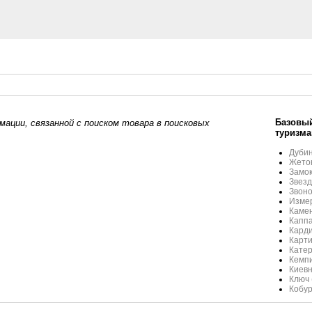
Базовый
ации, связанной с поиском товара в поисковых
туризма
Дубин
Жетон
Замок
Звезд
Звоно
Измер
Камен
Каппа
Карди
Карти
Кате
Кемп
Киевн
Ключ 
Кобур