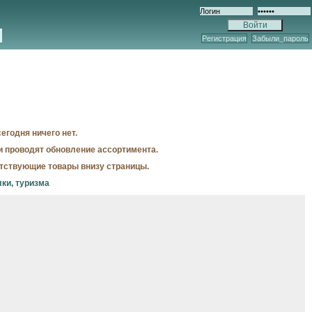
Регистрация
Забыли_пароль
егодня ничего нет.
и проводят обновление ассортимента.
утствующие товары внизу страницы.
лки, туризма