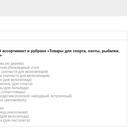
 ассортимент в рубрике «Товары для спорта, охоты, рыбалки,
»
ка (из дерева)
ник (бильярдный стол)
 (запчасти для велосипедов)
а (запчасти для велосипедов)
к (для велосипеда)
итель (для спорта)
ь (для бильярда)
 (спорттовары)
одатчик (поясной, нагрудный, встроенный)
нг (автомобиль)
р
инг
ица (напольная)
(для велосипеда)
а (для пистолета)