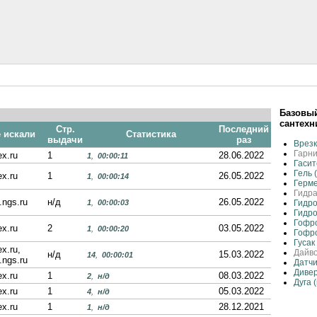
Базовый
сантехн
Стр.
Последний
е искали
Статистика
выдачи
раз
Врез
Гарн
x.ru
1
28.06.2022
1
,
00:00:11
Гасит
Гель 
x.ru
1
26.05.2022
1
,
00:00:14
Герм
Гидр
.ngs.ru
н/д
26.05.2022
1
,
00:00:03
Гидро
Гидр
Гофро
x.ru
2
03.05.2022
1
,
00:00:20
Гофр
Гусак
x.ru,
Дайво
н/д
15.03.2022
14
,
00:00:01
.ngs.ru
Датчи
Дивер
x.ru
1
08.03.2022
2
,
н/д
Дуга 
x.ru
1
05.03.2022
4
,
н/д
x.ru
1
28.12.2021
1
,
н/д