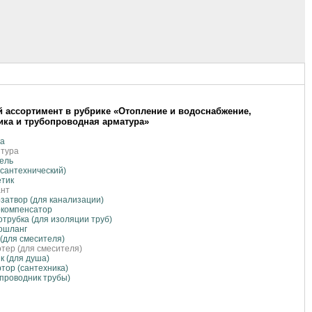
 ассортимент в рубрике «Отопление и водоснабжение,
ика и трубопроводная арматура»
ка
итура
ель
(сантехнический)
етик
ант
затвор (для канализации)
окомпенсатор
трубка (для изоляции труб)
ошланг
 (для смесителя)
тер (для смесителя)
к (для душа)
тор (сантехника)
(проводник трубы)