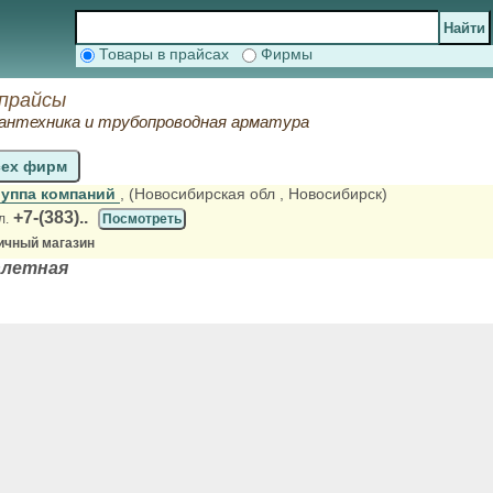
Товары в прайсах
Фирмы
 прайсы
сантехника и трубопроводная арматура
сех фирм
руппа компаний
, (Новосибирская обл
, Новосибирск)
+7-(383)..
л.
Посмотреть
ичный магазин
алетная