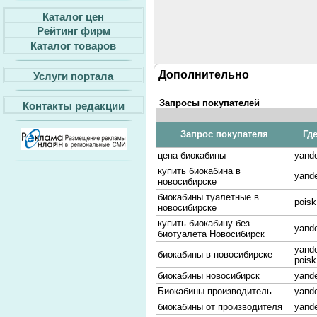
Каталог цен
Рейтинг фирм
Каталог товаров
Дополнительно
Услуги портала
Запросы покупателей
Контакты редакции
Запрос покупателя
Гд
цена биокабины
yande
купить биокабина в
yande
новосибирске
биокабины туалетные в
poisk
новосибирске
купить биокабину без
yande
биотуалета Новосибирск
yande
биокабины в новосибирске
poisk
биокабины новосибирск
yande
Биокабины производитель
yande
биокабины от производителя
yande