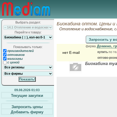
Выбрать раздел:
Биокабина оптом. Цены и
Отопление и водоснабжение, 
Перейти к товару:
Запросить у в
Домино, г
фирма
Показывать только:
производителей
купить
по те
нет E-mail
оптовиков
оптово-розн
магазины
с ценой
Биокабина ту
09.08.2026 01:03
Текущие закупки
Запросить цены
Добавить фирму