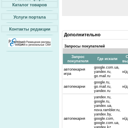
Каталог товаров
Услуги портала
Контакты редакции
Дополнительно
Запросы покупателей
Запрос
С
Где искали
покупателя
вы
google.com.ua,
автопекарня
yandex.ru,
н/д
игра
go.mail.ru
google.ru,
автопекарни
go.mail.ru,
н/д
yandex.ru
yandex.ru,
google.ru,
yandex.ua,
nova.rambler.ru,
yandex.by,
автопекарня
google.com,
н/д
google.com.ua,
yandex.kz,