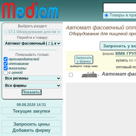
Товары в п
Выбрать раздел:
Автомат фасовочный опт
Оборудование для пищевой п
Перейти к товару:
Запросить у в
ММК ГРУ
фирма
Показывать только:
Запросить
производителей
купить
по т
у фирмы
оптовиков
выберите товар ниже
оптовый п
магазины
с ценой
Автомат фасо
08.08.2026 14:31
Текущие закупки
Запросить цены
Добавить фирму