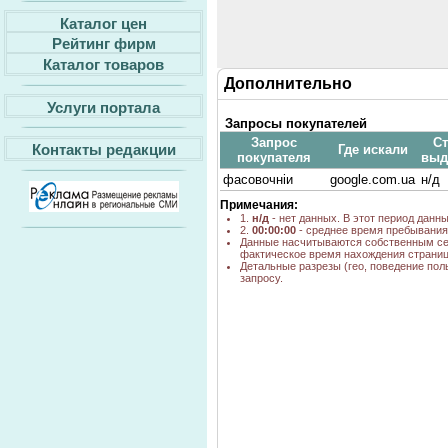
Каталог цен
Рейтинг фирм
Каталог товаров
Дополнительно
Услуги портала
Запросы покупателей
Запрос
Ст
Контакты редакции
Где искали
покупателя
выд
фасовочніи
google.com.ua
н/д
Примечания:
1.
н/д
- нет данных. В этот период данн
2.
00:00:00
- среднее время пребывания 
Данные насчитываются собственным се
фактическое время нахождения страниц
Детальные разрезы (гео, поведение пол
запросу.