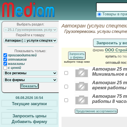
Товары в п
Выбрать раздел:
Автокран (услуги спецтех
Грузоперевозки. услуги спецте
Перейти к товару:
Запросить у в
ООО Стро
фирма
Показывать только:
Запросить
производителей
купить
по те
у фирмы
оптовиков
выберите товар ниже
оптовый по
магазины
с ценой
Автокран 25 т,
Минимальное в
Автокран 25 т,
время работы 
Автокран 75 т,
08.08.2026 16:54
работы 8 часо
Текущие закупки
Продолжение ассортимента
Запросить цены
Добавить фирму