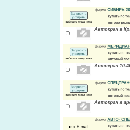
СИБИРЬ 2
фирма
Запросить
купить
по те
у фирмы
выберите товар ниже
оптово-розн
Автокран в Кр
МЕРИДИАН
фирма
Запросить
купить
по те
у фирмы
выберите товар ниже
оптовый по
Автокран 10-4
СПЕЦТРА
фирма
Запросить
купить
по те
у фирмы
выберите товар ниже
оптовый по
Автокран в ар
АВТО- СП
фирма
купить
по те
нет E-mail