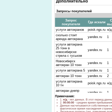
Дополнительно
Запросы покупателей
Запрос
С
Где искали
покупателя
вы
услуги автокранов
poisk.ngs.ru
н/д
сколько стоит
yandex.ru
1
аренда автокрана
услуги автокрана
25 тонн в
yandex.ru
1
новосибирске
стрела с гуськом
Новосибирск
yandex.ru
1
автокран 10 тонн
услуги автокрана 5
yandex.ru
1
автокран 10 тонн
yandex.ru
2
услуги автокрана
poisk.ngs.ru
н/д
10 тн
автокран днепр
yandex.ru
1
аренда
Примечания:
аренда автокрана
1.
н/д
- нет данных. В этот период данн
yandex.ru
1
2.
00:00:00
- среднее время пребывания 
мотовилиха
Данные насчитываются собственным се
фактическое время нахождения страниц
новосибирск услуги
yandex.ru
1
Детальные разрезы (гео, поведение пол