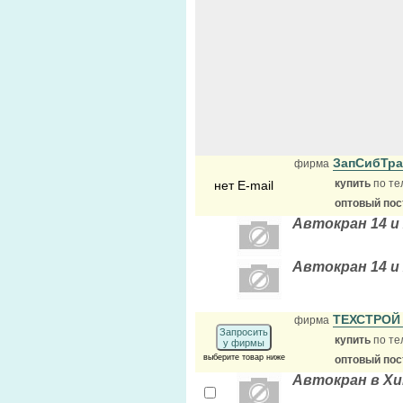
ЗапСибТра
фирма
купить
по те
нет E-mail
оптовый по
Автокран 14 и
Автокран 14 и
ТЕХСТРОЙ
фирма
Запросить
купить
по те
у фирмы
выберите товар ниже
оптовый по
Автокран в Хи