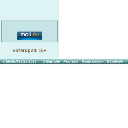
категория: 16+
© MediaMaster, 2026
О портале
Реклама
Наши кнопки
Вакансии