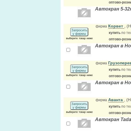
оптово-розн
Автокран 5-32
Корвет
, (
фирма
Запросить
купить
по те
у фирмы
выберите товар ниже
оптово-розн
Автокран в Н
Грузоперев
фирма
Запросить
купить
по те
у фирмы
выберите товар ниже
оптово-розн
Автокран в Н
Аванта
, (
фирма
Запросить
купить
по те
у фирмы
выберите товар ниже
оптово-розн
Автокран Tad