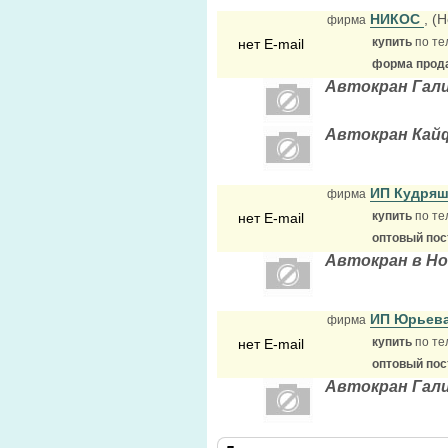
НИКОС
, (
фирма
купить
по те
нет E-mail
форма прода
Автокран Гали
Автокран Кайф
ИП Кудряш
фирма
купить
по те
нет E-mail
оптовый по
Автокран в Н
ИП Юрьев
фирма
купить
по те
нет E-mail
оптовый по
Автокран Гали