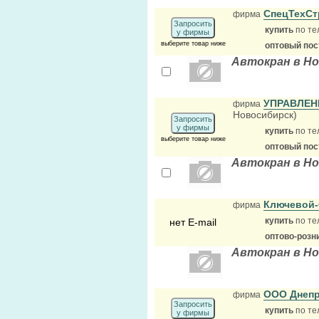
СпецТехС
фирма
Запросить
купить
по те
у фирмы
выберите товар ниже
оптовый по
Автокран в Н
УПРАВЛЕН
фирма
Новосибирск)
Запросить
у фирмы
купить
по те
выберите товар ниже
оптовый по
Автокран в Н
Ключевой
фирма
купить
по те
нет E-mail
оптово-розн
Автокран в Н
ООО Днеп
фирма
Запросить
купить
по те
у фирмы