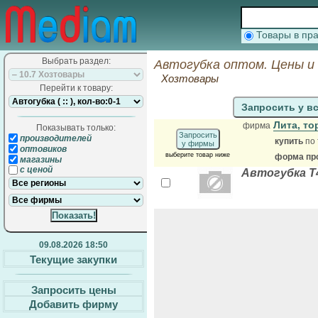
Товары в п
Выбрать раздел:
Автогубка оптом. Цены и
Хозтовары
Перейти к товару:
Запросить у в
Лита, т
фирма
Показывать только:
Запросить
производителей
купить
по 
у фирмы
оптовиков
выберите товар ниже
форма про
магазины
с ценой
Автогубка Т42
09.08.2026 18:50
Текущие закупки
Запросить цены
Добавить фирму