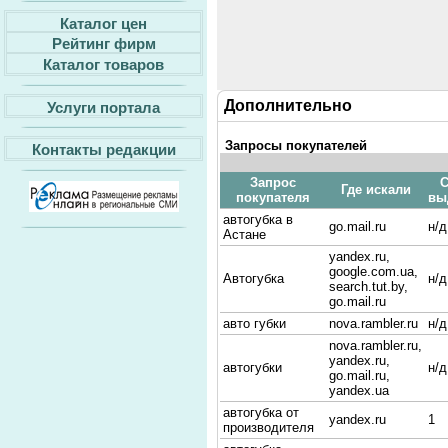
Каталог цен
Рейтинг фирм
Каталог товаров
Дополнительно
Услуги портала
Запросы покупателей
Контакты редакции
Запрос
С
Где искали
покупателя
вы
автогубка в
go.mail.ru
н/д
Астане
yandex.ru,
google.com.ua,
Автогубка
н/д
search.tut.by,
go.mail.ru
авто губки
nova.rambler.ru
н/д
nova.rambler.ru,
yandex.ru,
автогубки
н/д
go.mail.ru,
yandex.ua
автогубка от
yandex.ru
1
производителя