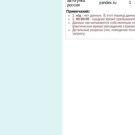
автогубка
yandex.ru
1
россия
Примечания:
купить
yandex.ru
1
1.
н/д
- нет данных. В этот период данн
автогубки оптом
2.
00:00:00
- среднее время пребывания 
купить
Данные насчитываются собственным се
yandex.ru
1
фактическое время нахождения страниц
автогубка
Детальные разрезы (гео, поведение пол
большие
запросу.
yandex.ru
1
автогубки
автогубка цена
yandex.ru
1
авто губка
yandex.ru
1
что такое
google.az
н/д
автогубки?
губки фирмы
домикс
yandex.kz
н/д
автогубка
Автогубка Т42
yandex.ru
1