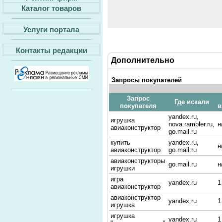
Каталог товаров
Услуги портала
Контакты редакции
Дополнительно
Запросы покупателей
Запрос
Где искали
покупателя
в
yandex.ru,
игрушка
nova.rambler.ru,
н
авиаконструктор
go.mail.ru
купить
yandex.ru,
н
авиаконструктор
go.mail.ru
авиаконструкторы
go.mail.ru
н
игрушки
игра
yandex.ru
1
авиаконструктор
авиаконструктор
yandex.ru
1
игрушка
игрушка
yandex.ru
1