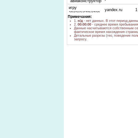
"авиаконструктор"
игру
yandex.ru
1
авиаконструктор
Примечания:
авиаконструкторы
1.
н/д
- нет данных. В этот период данн
yandex.ru
1
оптом
2.
00:00:00
- среднее время пребывания 
Данные насчитываются собственным се
набор
фактическое время нахождения страниц
авиаконструктор
nova.rambler.ru
н
Детальные разрезы (гео, поведение пол
купить
запросу.
nova.rambler.ru,
авиаконструктор
yandex.ru,
н
игра
yandex.ua,
go.mail.ru
заказать авиа
yandex.ru
1
конструктор