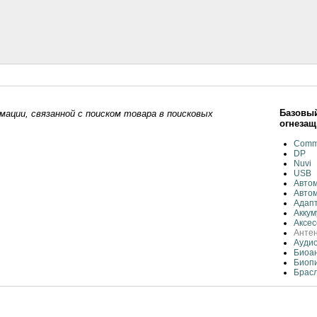
Базовый
ации, связанной с поиском товара в поисковых
огнеза
Comm
DP
Nuvi
USB
Авто
Авто
Адап
Аккум
Аксес
Антен
Ауди
Биоан
Биоп
Брасл