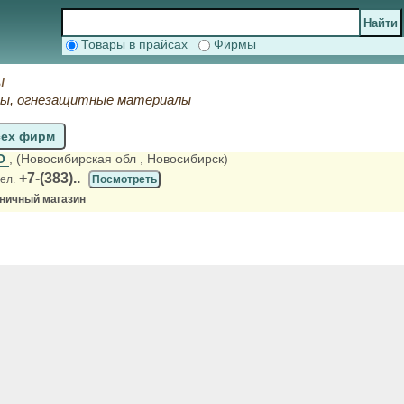
Товары в прайсах
Фирмы
ы
фы, огнезащитные материалы
сех фирм
ОО
, (Новосибирская обл
, Новосибирск)
+7-(383)..
ел.
Посмотреть
зничный магазин