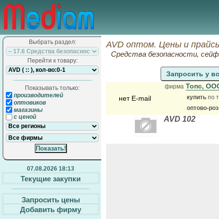
Выбрать раздел:
AVD оптом. Цены и прайс
Средства безопасности, сей
Перейти к товару:
Запросить у в
Топс, О
фирма
Показывать только:
производителей
купить
по т
нет E-mail
оптовиков
оптово-ро
магазины
с ценой
AVD 102
07.08.2026 18:13
Текущие закупки
Запросить цены
Добавить фирму