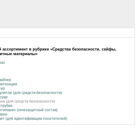
 ассортимент в рубрике «Средства безопасности, сейфы,
щитные материалы»
ax
майзер
матизация
тер
улятор (для средств безопасности)
суар
на (для средств безопасности)
отрубка
типирен (огнезащитный состав)
ирен
ет (для идентификации посетителей)