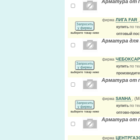
Арматура от 
ЛИГА FAR
фирма
Запросить
купить
по те
у фирмы
выберите товар ниже
оптовый по
Арматура для
ЧЕБОКСАР
фирма
Запросить
купить
по те
у фирмы
выберите товар ниже
производит
Арматура от п
SANHA
, (М
фирма
Запросить
купить
по те
у фирмы
выберите товар ниже
оптово-прои
Арматура от 
ЦЕНТРГАЗ
фирма