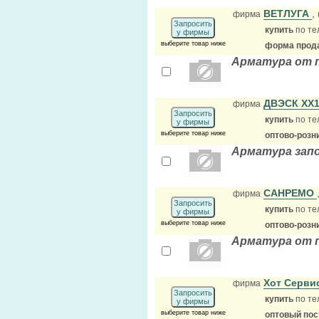
ВЕТЛУГА
,
фирма
Запросить
купить
по те
у фирмы
выберите товар ниже
форма прода
Арматура от 
ДВЭСК ХХ
фирма
Запросить
купить
по те
у фирмы
выберите товар ниже
оптово-розн
Арматура зап
САНРЕМО
фирма
Запросить
купить
по те
у фирмы
выберите товар ниже
оптово-розн
Арматура от 
Хот Серв
фирма
Запросить
купить
по те
у фирмы
выберите товар ниже
оптовый по