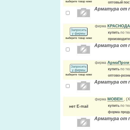
выберите товар ниже
оптовый по
Арматура от 
КРАСНОДА
фирма
Запросить
купить
по те
у фирмы
выберите товар ниже
производит
Арматура от 
АрмаПро
фирма
Запросить
купить
по те
у фирмы
выберите товар ниже
оптово-розн
Арматура от 
МОВЕН
, (
фирма
купить
по те
нет E-mail
форма прода
Арматура от 