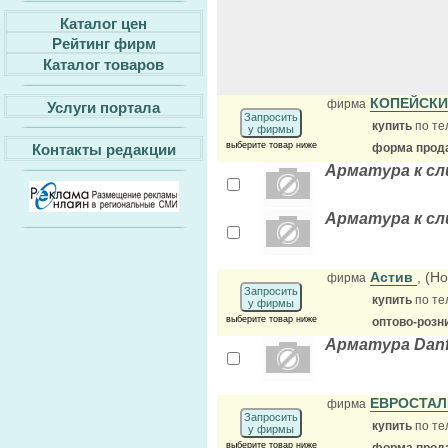
Каталог цен
Рейтинг фирм
Каталог товаров
КОПЕЙСК
фирма
Услуги портала
Запросить
купить
по те
у фирмы
выберите товар ниже
Контакты редакции
форма прода
Арматура к сл
Арматура к сл
Астив
, (Н
фирма
Запросить
купить
по те
у фирмы
выберите товар ниже
оптово-розн
Арматура Dan
ЕВРОСТА
фирма
Запросить
купить
по те
у фирмы
выберите товар ниже