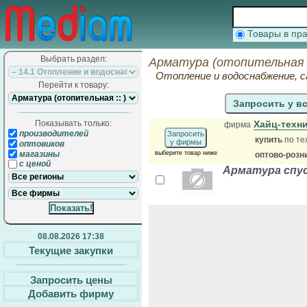
Товары в п
Выбрать раздел:
Арматура (отопительная 
Отопление и водоснабжение, 
Перейти к товару:
Запросить у в
Показывать только:
Хайц-техн
фирма
производителей
Запросить
купить
по те
у фирмы
оптовиков
магазины
выберите товар ниже
оптово-розн
с ценой
Арматура спус
08.08.2026 17:38
Текущие закупки
Запросить цены
Добавить фирму