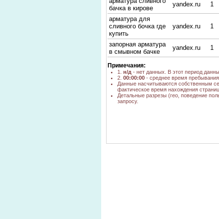
арматура сливного
yandex.ru
1
бачка в кирове
арматура для
сливного бочка где
yandex.ru
1
купить
запорная арматура
yandex.ru
1
в смывном бачке
арматура унитаз
mediam.ru
н/
Примечания:
1.
н/д
- нет данных. В этот период данн
запорная арматура
yandex.ru
1
2.
00:00:00
- среднее время пребывания 
на сливные бачки
Данные насчитываются собственным се
фактическое время нахождения страниц
сливная арматура
poisk.ngs.ru
н/
Детальные разрезы (гео, поведение пол
Арматура бачка
запросу.
yandex.ru
1
г.Киров
сколько стоит
yandex.ru
1
арматура г. Киров
водозапорная
yandex.ru
1
арматура копейск
сколько стоит
арматура в
yandex.ru
1
новосибирске
арматура для
сливного бачка
yandex.ru
1
унитаза латун
стоимость
арматуры DAA 110-
yandex.ru
1