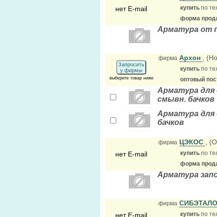
купить
по те
нет E-mail
форма прода
Арматура от 
Архон
, (Н
фирма
Запросить
купить
по те
у фирмы
выберите товар ниже
оптовый по
Арматура для 
смывн. бачков
Арматура для 
бачков
ЦЭКОС
, (
фирма
купить
по те
нет E-mail
форма прода
Арматура зап
СИБЭТАЛ
фирма
купить
по те
нет E-mail