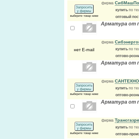
СибМашПо
фирма
Запросить
купить
по те
у фирмы
выберите товар ниже
оптовый по
Арматура от 
Сибэнерго
фирма
купить
по те
нет E-mail
оптово-розн
Арматура от 
САНТЕХН
фирма
Запросить
купить
по те
у фирмы
выберите товар ниже
оптово-розн
Арматура от 
Трансгазр
фирма
Запросить
купить
по те
у фирмы
выберите товар ниже
оптово-прои