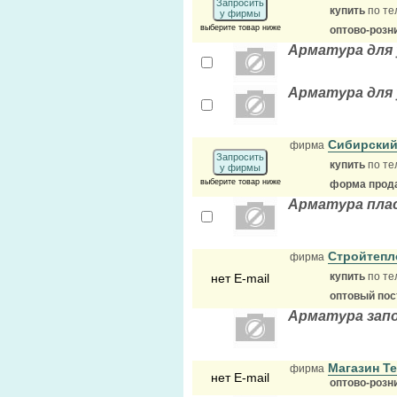
Запросить
купить
по те
у фирмы
выберите товар ниже
оптово-розн
Арматура для 
Арматура для 
Сибирский
фирма
Запросить
купить
по те
у фирмы
выберите товар ниже
форма прода
Арматура плас
Стройтеп
фирма
купить
по те
нет E-mail
оптовый по
Арматура зап
Магазин Т
фирма
нет E-mail
оптово-розн