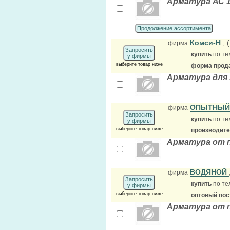
Арматура АС 16
Продолжение ассортимента
Комси-Н
,
фирма
Запросить
купить
по те
у фирмы
выберите товар ниже
форма прода
Арматура для
ОПЫТНЫЙ 
фирма
Запросить
купить
по те
у фирмы
выберите товар ниже
производит
Арматура от 
ВОДЯНОЙ
фирма
Запросить
купить
по те
у фирмы
выберите товар ниже
оптовый по
Арматура от 