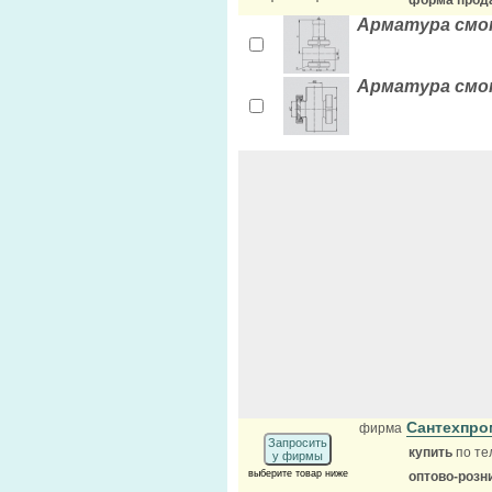
форма прода
Арматура смо
Арматура смо
Сантехпр
фирма
Запросить
купить
по те
у фирмы
выберите товар ниже
оптово-розн