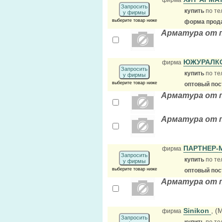
фирма
Запросить
купить
по те
у фирмы
выберите товар ниже
форма прода
Арматура от 
ЮЖУРАЛК
фирма
Запросить
купить
по те
у фирмы
выберите товар ниже
оптовый по
Арматура от 
Арматура от 
ПАРТНЕР-
фирма
Запросить
купить
по те
у фирмы
выберите товар ниже
оптовый по
Арматура от 
Sinikon
, (
фирма
Запросить