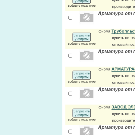
купить
по те
у фирмы
выберите товар ниже
производит
Арматура от 
Трубоплас
фирма
Запросить
купить
по те
у фирмы
выберите товар ниже
оптовый по
Арматура от 
АРМАТУРА
фирма
Запросить
купить
по те
у фирмы
выберите товар ниже
оптовый по
Арматура от 
ЗАВОД ЭЛ
фирма
Запросить
купить
по те
у фирмы
выберите товар ниже
производит
Арматура от 