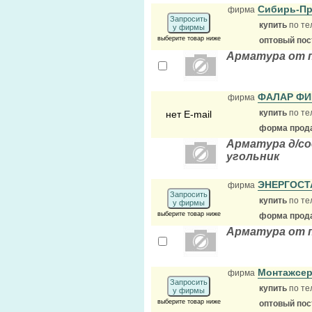
Сибирь-П
фирма
Запросить
купить
по те
у фирмы
выберите товар ниже
оптовый по
Арматура от 
ФАЛАР Ф
фирма
купить
по те
нет E-mail
форма прода
Арматура д/сое
угольник
ЭНЕРГОС
фирма
Запросить
купить
по те
у фирмы
выберите товар ниже
форма прода
Арматура от 
Монтажсе
фирма
Запросить
купить
по те
у фирмы
выберите товар ниже
оптовый по