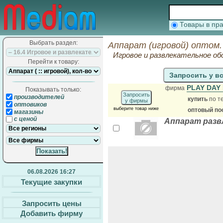
Товары в п
Выбрать раздел:
Аппарат (игровой) оптом.
Игровое и развлекательное о
Перейти к товару:
Запросить у в
PLAY DAY
фирма
Показывать только:
Запросить
производителей
купить
по т
у фирмы
оптовиков
выберите товар ниже
оптовый по
магазины
с ценой
Аппарат раз
06.08.2026 16:27
Текущие закупки
Запросить цены
Добавить фирму