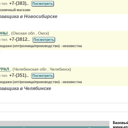
+7-(383)..
 тел.
Посмотреть
озничный магазин
тавщика в Новосибирске
ОНЫ
, (Омская обл
, Омск)
+7-(3812..
 тел.
Посмотреть
одажи (опт/розница/производство) - неизвестна
м
УРАЛ
, (Челябинская обл
, Челябинск)
+7-(351)..
 тел.
Посмотреть
одажи (опт/розница/производство) - неизвестна
тавщика в Челябинске
Базовый
мини-ат