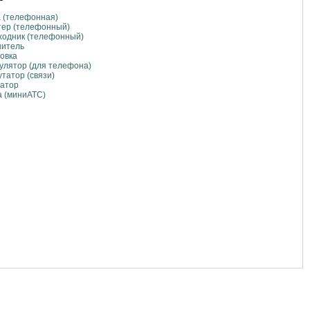
 (телефонная)
тер (телефонный)
ходник (телефонный)
нитель
овка
улятор (для телефона)
татор (связи)
гатор
 (миниАТС)