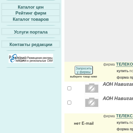
Каталог цен
Рейтинг фирм
Каталог товаров
Услуги портала
Контакты редакции
ТЕЛЕК
фирма
Запросить
купить
по
у фирмы
выберите товар ниже
форма пр
АОН Навигат
АОН Навигат
ТЕЛЕК
фирма
купить
по
нет E-mail
форма пр