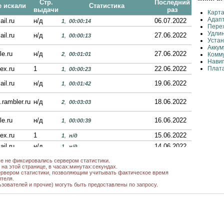
Стр.
Последний
е искали
Статистика
выдачи
раз
Карта
Адап
ail.ru
н/д
06.07.2022
1
,
00:00:14
Пере
Удли
ail.ru
н/д
27.06.2022
1
,
00:00:13
Устан
Аккум
le.ru
н/д
27.06.2022
2
,
00:01:01
Комму
Нави
ex.ru
1
22.06.2022
Плата
1
,
00:00:23
ail.ru
н/д
19.06.2022
1
,
00:01:42
.rambler.ru
н/д
18.06.2022
2
,
00:03:03
le.ru
н/д
16.06.2022
1
,
00:00:39
ex.ru
1
15.06.2022
1
,
н/д
ail.ru
н/д
14.06.2022
1
,
н/д
ail.ru
н/д
10.06.2022
ые не фиксировались сервером статистики.
1
,
00:00:11
на этой странице, в часах:минутах:секундах.
рвером статистики, позволяющим учитывать фактическое время
le.ru
н/д
07.06.2022
1
,
00:00:22
теля.
ьзователей и прочие) могуть быть предоставлены по запросу.
ex.ru
1
04.06.2022
1
,
н/д
ex.ru
1
04.06.2022
1
,
00:02:23
il.ru,