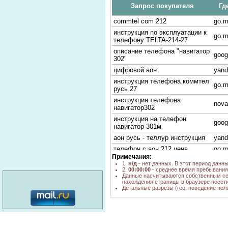
Запрос покупателя
Гд
commtel com 212
go.m
инструкция по эксплуатации к
go.m
телефону TELTA-214-27
описание телефона "навигатор
goog
302"
цифровой аон
yand
инструкция телефона коммтел
go.m
русь 27
инструкция телефона
nova
навигатор302
инструкция на телефон
goog
навигатор 301м
аон русь - теллур инструкция
yand
телефон с аон 212 цена
go.m
Примечания:
настройка телефона
go.m
1.
н/д
- нет данных. В этот период данн
Навигатор-302
2.
00:00:00
- среднее время пребывания 
Данные насчитываются собственным се
инструкция коммтел - 113а
goog
нахождения страницы в браузере посети
Детальные разрезы (гео, поведение пол
инструкция к телефону Русь-
yand
Теллур 3 в 1
телефон коммтел 113
yand
инструкция по эксплуатации
категория: 16+
настройка по эксплуатации
go.ma