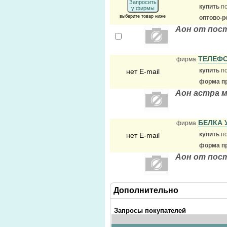
Запросить
купить
по
у фирмы
выберите товар ниже
оптово-р
Аон от пос
ТЕЛЕФ
фирма
купить
по
нет E-mail
форма пр
Аон астра 
БЕЛКА 
фирма
купить
по
нет E-mail
форма пр
Аон от пос
Дополнительно
Запросы покупателей