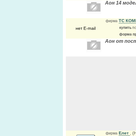
Аон 14 моде
ТС КОМ
фирма
купить
по
нет E-mail
форма пр
Аон от пос
Елет
, 
фирма