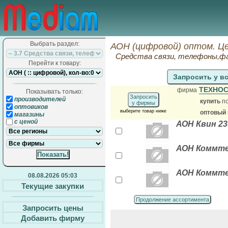
Выбрать раздел:
АОН (цифровой) оптом. Ц
Средства связи, телефоны,фа
Перейти к товару:
Запросить у в
ТЕХНО
фирма
Показывать только:
Запросить
производителей
купить
по
у фирмы
оптовиков
выберите товар ниже
оптовый
магазины
с ценой
АОН Квин 23
АОН Коммтел
АОН Коммтел
08.08.2026 05:03
Текущие закупки
Продолжение ассортимента
Запросить цены
Добавить фирму