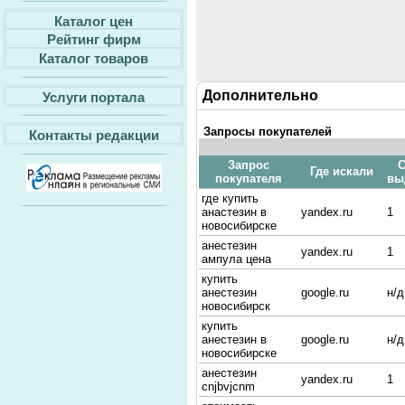
Каталог цен
Рейтинг фирм
Каталог товаров
Дополнительно
Услуги портала
Запросы покупателей
Контакты редакции
Запрос
С
Где искали
покупателя
вы
где купить
анастезин в
yandex.ru
1
новосибирске
анестезин
yandex.ru
1
ампула цена
купить
анестезин
google.ru
н/д
новосибирск
купить
анестезин в
google.ru
н/д
новосибирске
анестезин
yandex.ru
1
cnjbvjcnm