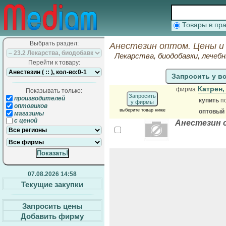
Товары в п
Выбрать раздел:
Анестезин оптом. Цены и
Лекарства, биодобавки, лечеб
Перейти к товару:
Запросить у в
Катрен
фирма
Показывать только:
Запросить
производителей
купить
п
у фирмы
оптовиков
выберите товар ниже
оптовый
магазины
с ценой
Анестезин 
07.08.2026 14:58
Текущие закупки
Запросить цены
Добавить фирму