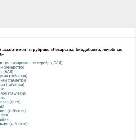
 ассортимент в рубрике «Лекарства, биодобавки, лечебные
а»
ит (ионизированное серебро, БАД)
н (лекарство)
с (БАД)
утин (таблетки)
кам (таблетки)
ин (таблетки)
кс
лол (таблетки)
оль
овир (крем)
акт
гин (таблетки)
афен
алгин
ьгин (таблетки)