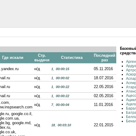
Базовый
средств
Стр.
Последний
Где искали
Статистика
выдачи
раз
Арген
Ардуа
k.yandex.ru
н/д
05.11.2016
1
,
00:00:15
Артро
Аскор
ail.ru
н/д
18.07.2016
1
,
00:00:02
Аспар
Аспир
ail.ru
н/д
22.05.2016
1
,
00:00:22
Атара
Атено
ail.ru
н/д
02.05.2016
Ацес
1
,
00:00:22
Ацикл
g.com,
Ацил
н/д
11.01.2016
7
,
00:00:04
iew.inspsearch.com
Барал
Батр
le.ru, google.co.il,
Белл
gle.com.ua,
Бенал
gle.bg, google.md,
н/д
22.01.2015
18
,
00:03:10
dex.ru,
le.co.uk,