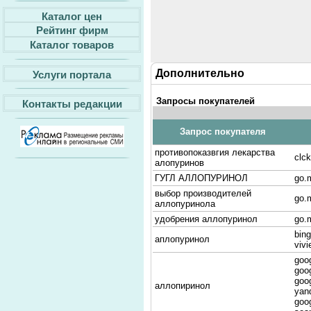
Каталог цен
Рейтинг фирм
Каталог товаров
Дополнительно
Услуги портала
Запросы покупателей
Контакты редакции
Запрос покупателя
противопоказвгия лекарства
clc
алопуринов
ГУГЛ АЛЛОПУРИНОЛ
go.m
выбор производителей
go.m
аллопуринола
удобрения аллопуринол
go.m
bin
аплопуринол
viv
goog
goo
goo
аллопиринол
yan
goog