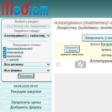
Выбрать раздел:
Аллопуринол (таблетки) 
Лекарства, биодобавки, лечеб
Перейти к товару:
Запросить у в
Катре
фирма
Показывать только:
Запросить
производителей
купит
у фирмы
оптовиков
выберите товар ниже
оптовы
магазины
с ценой
Аллопурино
08.08.2026 09:02
Текущие закупки
Запросить цены
Добавить фирму