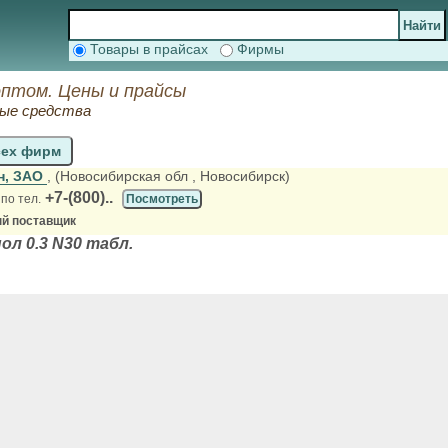
Товары в прайсах
Фирмы
оптом. Цены и прайсы
ные средства
сех фирм
н, ЗАО
, (Новосибирская обл
, Новосибирск)
+7-(800)..
ь
по тел.
Посмотреть
й поставщик
л 0.3 N30 табл.