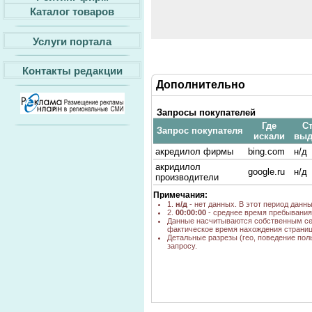
Каталог товаров
Услуги портала
Контакты редакции
Дополнительно
Запросы покупателей
Где
Ст
Запрос покупателя
искали
выд
акредилол фирмы
bing.com
н/д
акридилол
google.ru
н/д
производители
Примечания:
1.
н/д
- нет данных. В этот период данн
2.
00:00:00
- среднее время пребывания 
Данные насчитываются собственным се
фактическое время нахождения страниц
Детальные разрезы (гео, поведение пол
запросу.