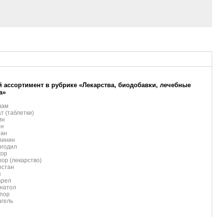
 ассортимент в рубрике «Лекарства, биодобавки, лечебные
а»
лам
т (таблетки)
ин
ин
ран
пинин
ргодил
кор
ор (лекарство)
остан
я
арел
натол
ипор
агель