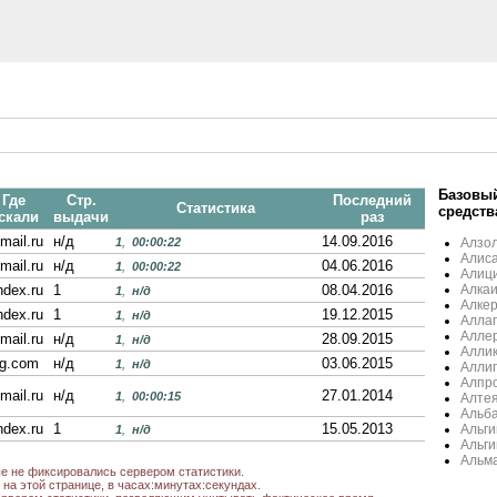
Базовый
Где
Стр.
Последний
Статистика
средств
скали
выдачи
раз
mail.ru
н/д
14.09.2016
1
,
00:00:22
Алзо
Алиса
mail.ru
н/д
04.06.2016
1
,
00:00:22
Алиц
ndex.ru
1
08.04.2016
Алка
1
,
н/д
Алке
ndex.ru
1
19.12.2015
1
,
н/д
Алла
Алле
mail.ru
н/д
28.09.2015
1
,
н/д
Алли
ng.com
н/д
03.06.2015
1
,
н/д
Аллип
Алпр
mail.ru
н/д
27.01.2014
1
,
00:00:15
Алте
Альб
ndex.ru
1
15.05.2013
Альги
1
,
н/д
Альг
Альм
ые не фиксировались сервером статистики.
на этой странице, в часах:минутах:секундах.