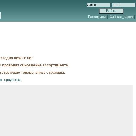
Регистрация
Забыли_пароль
егодня ничего нет.
и проводят обновление ассортимента.
утствующие товары внизу страницы.
ые средства