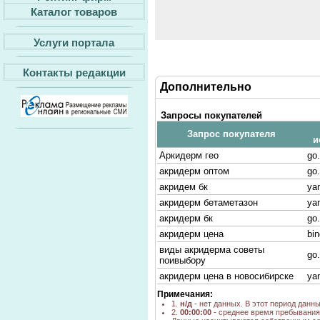
Каталог товаров
Услуги портала
Контакты редакции
Дополнительно
Запросы покупателей
Запрос покупателя
и
Аркидерм гео
go.
акридерм оптом
go.
акридем бк
ya
акридерм бетаметазон
ya
акридерм бк
go.
акридерм цена
bi
виды акридерма советы
go.
поивыбору
акридерм цена в новосибирске
ya
Примечания:
1.
н/д
- нет данных. В этот период данн
2.
00:00:00
- среднее время пребывания 