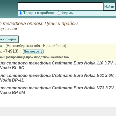
Товары в прайсах
Фирмы
о телефона оптом. Цены и прайсы
ары к ним
сех фирм
ма
, (Новосибирская обл
, Новосибирск)
+7-(913)..
л.
Посмотреть
жи (опт/розница/производство) - неизвестна
я сотового телефона Craftmann Euro Nokia 110 3.7V, 1
Nokia BL-5C
я сотового телефона Craftmann Euro Nokia E61 3.6V, 1
Nokia BP-4L
я сотового телефона Craftmann Euro Nokia N73 3.7V, 1
Nokia BP-6M