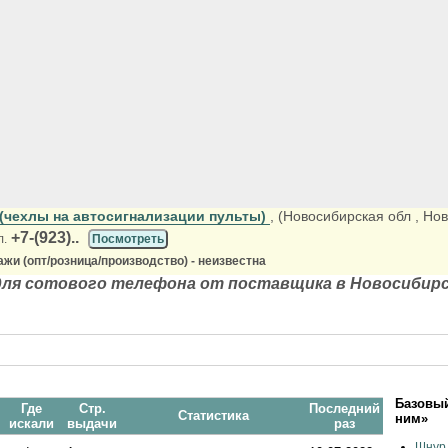
чехлы на автосигнализации пульты)
, (Новосибирская обл
, Но
+7-(923)..
л.
Посмотреть
жи (опт/розница/производство) - неизвестна
для сотового телефона от поставщика в Новосибирс
Базовый
Где
Стр.
Последний
Статистика
ним»
искали
выдачи
раз
Шнур 