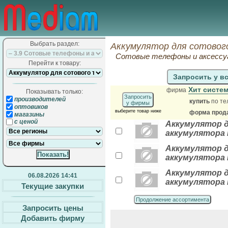
Выбрать раздел:
Аккумулятор для сотовог
Сотовые телефоны и аксессу
Перейти к товару:
Запросить у в
Хит систе
фирма
Показывать только:
Запросить
производителей
купить
по те
у фирмы
оптовиков
выберите товар ниже
форма прода
магазины
с ценой
Аккумулятор дл
аккумулятора 
Аккумулятор дл
аккумулятора 
Аккумулятор дл
06.08.2026 14:41
аккумулятора 
Текущие закупки
Продолжение ассортимента
Запросить цены
Добавить фирму