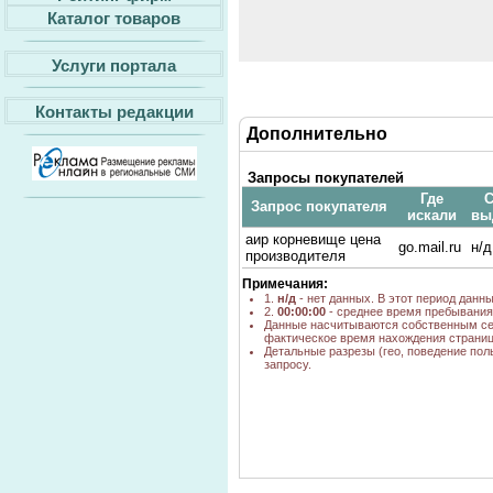
Каталог товаров
Услуги портала
Контакты редакции
Дополнительно
Запросы покупателей
Где
С
Запрос покупателя
искали
вы
аир корневище цена
go.mail.ru
н/д
производителя
Примечания:
1.
н/д
- нет данных. В этот период данн
2.
00:00:00
- среднее время пребывания 
Данные насчитываются собственным се
фактическое время нахождения страниц
Детальные разрезы (гео, поведение пол
запросу.