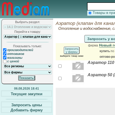
Товары в п
Выбрать раздел:
Аэратор (клапан для кана
Отопление и водоснабжение, 
Перейти к товару:
Запросить у в
Новый 
фирма
Показывать только:
Запросить
производителей
купить
по
у фирмы
оптовиков
выберите товар ниже
оптово-р
магазины
с ценой
Аэратор 110 
Аэратор 50 (
06.08.2026 18:41
Текущие закупки
Запросить цены
Добавить фирму