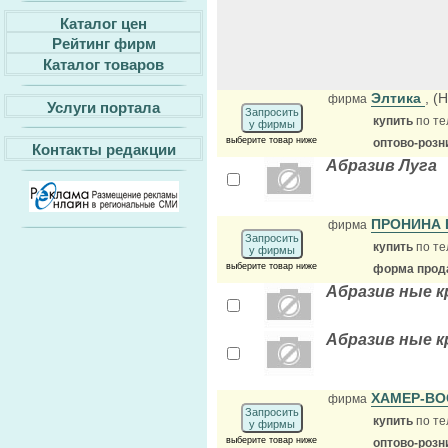
Каталог цен
Рейтинг фирм
Каталог товаров
Элтика
, (
фирма
Услуги портала
Запросить
купить
по те
у фирмы
выберите товар ниже
оптово-розн
Контакты редакции
Абразив Луга
ПРОНИНА Е
фирма
Запросить
купить
по те
у фирмы
выберите товар ниже
форма прода
Абразив ные к
Абразив ные к
ХАМЕР-В
фирма
Запросить
купить
по те
у фирмы
выберите товар ниже
оптово-розн