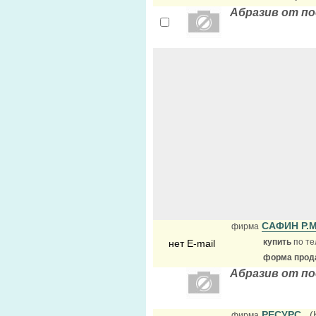
Абразив от п
САФИН Р.
фирма
купить
по те
нет E-mail
форма прода
Абразив от п
РЕСУРС
, 
фирма