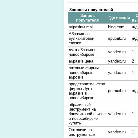
Запросы покупателей
Запрос
С
Где искали
покупателя
вы
абразівы mail
bing.com
н/д
Абразив на
вулканитовой
sputnik.ru
н/д
связке
луга абразив в
yandex.ru
1
новосибирске
абразив цена
yandex.ru
2
оптовые фирмы
новосибирск
yandex.ru
1
аброзив
представительство
фирмы Луга-
go.mail.ru
н/д
абразив в
новосибирске
абразивный
инструмент на
бакелитовой связке
yandex.ru
1
в новосибирске
купить
Оптовики по
yandex.ru
1
инструментам