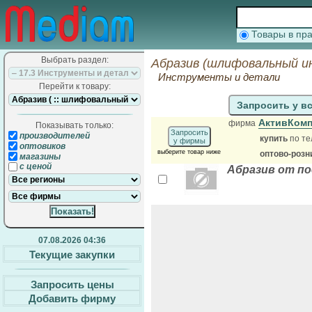
Товары в п
Выбрать раздел:
Абразив (шлифовальный и
Инструменты и детали
Перейти к товару:
Запросить у в
АктивКомп
фирма
Показывать только:
Запросить
производителей
купить
по те
у фирмы
оптовиков
выберите товар ниже
оптово-розн
магазины
с ценой
Абразив от п
07.08.2026 04:36
Текущие закупки
Запросить цены
Добавить фирму