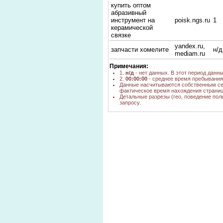
купить оптом
абразивный
инструмент на
poisk.ngs.ru
1
керамической
связке
yandex.ru,
запчасти хомелите
н/д
mediam.ru
Примечания:
1.
н/д
- нет данных. В этот период данн
2.
00:00:00
- среднее время пребывания 
Данные насчитываются собственным се
фактическое время нахождения страниц
Детальные разрезы (гео, поведение пол
запросу.