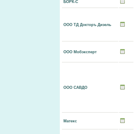
БОРК-С
ООО ТД Докторъ Дизель
ООО Мобэксперт
ООО САВДО
Матекс