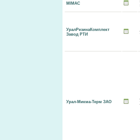
MIMAC
УралРезинаКомплект
Завод РТИ
Урал-Микма-Терм ЗАО