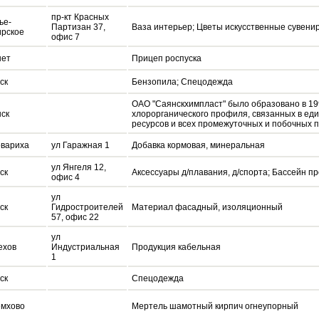
пр-кт Красных
ье-
Партизан 37,
Ваза интерьер; Цветы искусственные сувени
рское
офис 7
шет
Прицеп роспуска
ск
Бензопила; Спецодежда
ОАО "Саянскхимпласт" было образовано в 19
ск
хлорорганического профиля, связанных в ед
ресурсов и всех промежуточных и побочных п
вариха
ул Гаражная 1
Добавка кормовая, минеральная
ул Янгеля 12,
ск
Аксессуары д/плавания, д/спорта; Бассейн
офис 4
ул
ск
Гидростроителей
Материал фасадный, изоляционный
57, офис 22
ул
ехов
Индустриальная
Продукция кабельная
1
ск
Спецодежда
мхово
Мертель шамотный кирпич огнеупорный