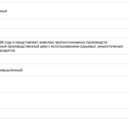
рные
98 году и представляет комплекс крупнотоннажных производств
иный производственный цикл с использованием сырьевых, энергетических
родуктов.
 промышленный