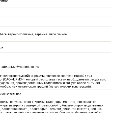
одимое
басы варено-копченые, вареные, мясо свиное
са
 сардельки буженина шпик
(металлоконструкций) «БраЗМК» является торговой маркой ОАО
» (ОАО «ЦРМЗ»), который располагает всеми необходимыми ресурсами:
дования, производственным коллективом и вот уже более 50-ти лет
нообразных металлоконструкций (металлических конструкций).
ьное котельная
болки, подушки, пазлы, брелки, календари, магниты, фотоколлажи,
ниры из акрила с лазерной гравировкой. ; Рекламно-производственная
 баннерная печать, полиграфия - визитки, дисконтные карты, ценники,
ши, открытки, пригласительные, каталоги, брошюры, флаеры, наклейки,