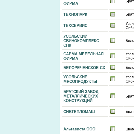
Брат
ФИРМА
ТЕХНОПАРК
Брат
Усол
ТЕХСЕРВИС
Сиби
УСОЛЬСКИЙ
СВИНОКОМПЛЕКС
Бело
СПК
САРМА МЕБЕЛЬНАЯ
Усол
ФИРМА
Сиби
БЕЛОРЕЧЕНСКОЕ СХ
Бело
УСОЛЬСКИЕ
Усол
МЯСОПРОДУКТЫ
Сиби
БРАТСКИЙ ЗАВОД
МЕТАЛЛИЧЕСКИХ
Брат
КОНСТРУКЦИЙ
СИБТЕПЛОМАШ
Брат
Альтависта ООО
Шел