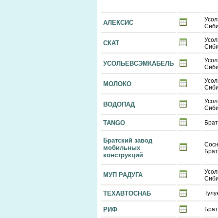
Усол
АЛЕКСИС
Сиби
Усол
СКАТ
Сиби
Усол
УСОЛЬЕВСЭМКАБЕЛЬ
Сиби
Усол
МОЛОКО
Сиби
Усол
ВОДОПАД
Сиби
TANGO
Брат
Братский завод
Сосн
мобильных
Брат
конструкций
Усол
МУП РАДУГА
Сиби
ТЕХАВТОСНАБ
Тулу
РИФ
Брат