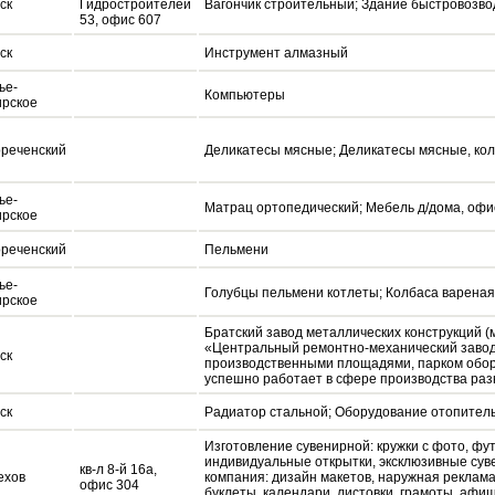
ск
Гидростроителей
Вагончик строительный; Здание быстровозв
53, офис 607
ск
Инструмент алмазный
ье-
Компьютеры
рское
реченский
Деликатесы мясные; Деликатесы мясные, кол
ье-
Матрац ортопедический; Мебель д/дома, офи
рское
реченский
Пельмени
ье-
Голубцы пельмени котлеты; Колбаса вареная
рское
Братский завод металлических конструкций 
«Центральный ремонтно-механический завод
ск
производственными площадями, парком обору
успешно работает в сфере производства раз
ск
Радиатор стальной; Оборудование отопител
Изготовление сувенирной: кружки с фото, фут
индивидуальные открытки, эксклюзивные суве
кв-л 8-й 16а,
ехов
компания: дизайн макетов, наружная реклама,
офис 304
буклеты, календари, листовки, грамоты, афи