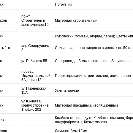
ск
Погрузчик
пр-кт
ехов
Строителей и
Материал строительный
монтажников 15
ск
Лук свежий, томаты, огурцы, перец; Цветы жи
мкр Солерудник
ть 1-я
Соль поваренная пищевая в мешках по 50 кг, па
8
ск
ул Рябикова 55
Спецодежда; Белье постельное; Запущено п
проезд
ск
Индустриальный
Проектирование строительное, инженерное
5А, офис 18
ул Пионерская
ск
Услуги прочие
11А
ул Южная 8,
ск
корпусстроение
Материал фасадный, изоляционный
1, офис 202
Колбаса мясопродукт; Колбасы, свинина, бар
ево
полуфабрикаты; Козье молоко
ехов
Ламинат 8мм 12мм