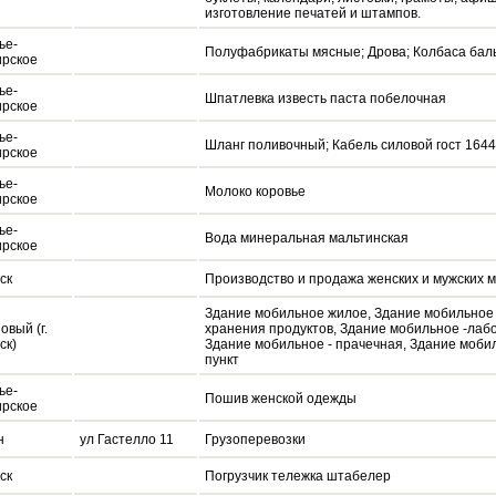
изготовление печатей и штампов.
ье-
Полуфабрикаты мясные; Дрова; Колбаса балы
рское
ье-
Шпатлевка известь паста побелочная
рское
ье-
Шланг поливочный; Кабель силовой гост 164
рское
ье-
Молоко коровье
рское
ье-
Вода минеральная мальтинская
рское
ск
Производство и продажа женских и мужских м
Здание мобильное жилое, Здание мобильное 
овый (г.
хранения продуктов, Здание мобильное -лабо
ск)
Здание мобильное - прачечная, Здание мобил
пункт
ье-
Пошив женской одежды
рское
н
ул Гастелло 11
Грузоперевозки
ск
Погрузчик тележка штабелер