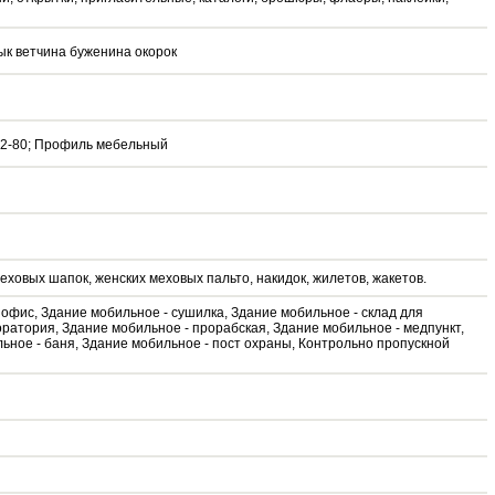
к ветчина буженина окорок
42-80; Профиль мебельный
еховых шапок, женских меховых пальто, накидок, жилетов, жакетов.
офис, Здание мобильное - сушилка, Здание мобильное - склад для
ратория, Здание мобильное - прорабская, Здание мобильное - медпункт,
ьное - баня, Здание мобильное - пост охраны, Контрольно пропускной