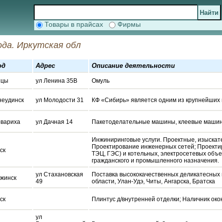
Товары в прайсах
Фирмы
ода. Иркутская обл
од
Адрес
Описание деятельности
нцы
ул Ленина 35В
Омуль
еудинск
ул Молодости 31
КФ «Сибирь» является одним из крупнейших
вариха
ул Дачная 14
Пакетоделательные машины, клеевые машин
Инжиниринговые услуги. Проектные, изыскате
Проектирование инженерных сетей; Проектир
ск
ТЭЦ, ГЭС) и котельных, электросетевых объе
гражданского и промышленного назначения.
ул Стахановская
Поставка высококачественных деликатесных п
жинск
49
области, Улан-Удэ, Читы, Ангарска, Братска
ск
Плинтус д/внутренней отделки; Наличник ок
ул