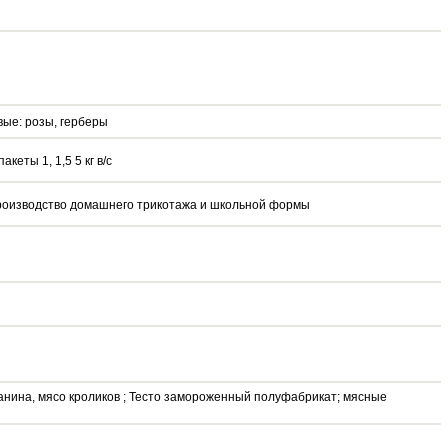
вые: розы, герберы
кеты 1, 1,5 5 кг в/с
роизводство домашнего трикотажа и школьной формы
анина, мясо кроликов ; Тесто замороженный полуфабрикат; мясные