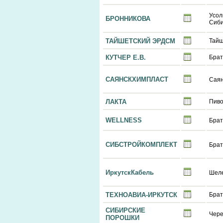
Усол
БРОННИКОВА
Сиби
ТАЙШЕТСКИЙ ЭРДСМ
Тай
КУТЧЕР Е.В.
Брат
САЯНСКХИМПЛАСТ
Саян
ЛАКТА
Пиво
WELLNESS
Брат
СИБСТРОЙКОМПЛЕКТ
Брат
ИркутскКабель
Шел
ТЕХНОАВИА-ИРКУТСК
Брат
СИБИРСКИЕ
Чере
ПОРОШКИ