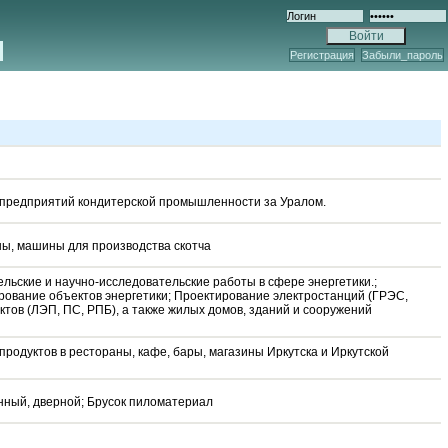
Регистрация
Забыли_пароль
 предприятий кондитерской промышленности за Уралом.
ы, машины для производства скотча
льские и научно-исследовательские работы в сфере энергетики.;
ование объектов энергетики; Проектирование электростанций (ГРЭС,
ктов (ЛЭП, ПС, РПБ), а также жилых домов, зданий и сооружений
родуктов в рестораны, кафе, бары, магазины Иркутска и Иркутской
онный, дверной; Брусок пиломатериал