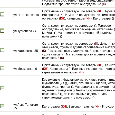
системы энерго-, тепло-, газо- и водоснабжения (
Подъемно-транспортное оборудование (
К
)
Оргтехника и сопутствующие товары (
К
Н
), Бумаг
ул Постышева 16
материалы (
К
), Ремонт и обслуживание компьюте
оргтехники (
К
Н
), Канцтовары (
К
Н
), Канцтовары ()
Окна, двери, витражи, перегородки (), Торговое
оборудование, техника и расходные материалы (
ул Тургенева 74
Мебель (), Материалы для внутренней отделки
помещений ()
Окна, двери, витражи, перегородки (
К
), Цемент, к
жби, бетон, грунты и другие строительные мате
ул Кавказская 35
(
К
), Лакокрасочные изделия, клей, строительная 
сухие смеси (
К
), Материалы для внутренней отд
помещений (
К
)
Оргтехника и сопутствующие товары (
К
Н
), Канц
ул Московская 6
(
К
Н
), Канцтовары (), Елочные украшения, пироте
карнавальные костюмы (
К
Н
)
Кровельные и фасадные материалы. тепло-, гидр
шумоизоляция (), Замки, скобяные изделия, мети
фурнитура, крепеж (), Материалы для внутренне
отделки помещений (), Ремонт, строительство и 
помещений (), Лакокрасочные изделия, клей,
строительная химия, сухие смеси ()
ул Льва Толстого
Канцтовары (
К
Н
), Бытовая техника (
К
Н
), Игрушки 
15