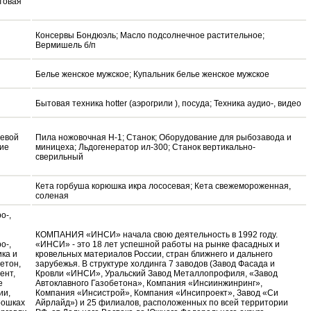
товая
Консервы Бондюэль; Масло подсолнечное растительное;
Вермишель б/п
Белье женское мужское; Купальник белье женское мужское
Бытовая техника hotter (аэрогрили ), посуда; Техника аудио-, видео
щевой
Пила ножовочная Н-1; Станок; Оборудование для рыбозавода и
ние
миницеха; Льдогенератор ил-300; Станок вертикально-
сверильный
Кета горбуша корюшка икра лососевая; Кета свежемороженная,
соленая
о-,
КОМПАНИЯ «ИНСИ» начала свою деятельность в 1992 году.
о-,
«ИНСИ» - это 18 лет успешной работы на рынке фасадных и
ика и
кровельных материалов России, стран ближнего и дальнего
бетон,
зарубежья. В структуре холдинга 7 заводов (Завод Фасада и
ент,
Кровли «ИНСИ», Уральский Завод Металлопрофиля, «Завод
е
Автоклавного Газобетона», Компания «Инсиинжинринг»,
ии,
Компания «Инсистрой», Компания «Инсипроект», Завод «Си
рошках
Айрлайд») и 25 филиалов, расположенных по всей территории