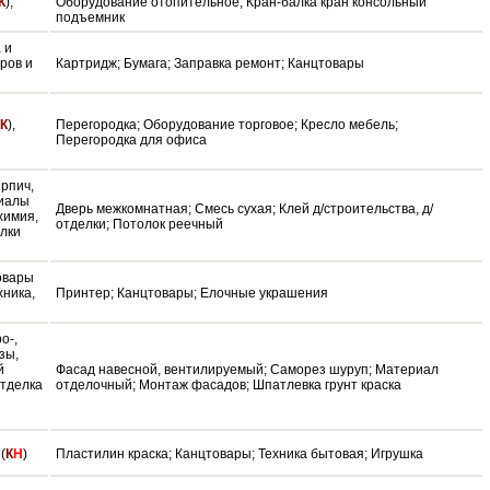
К
),
Оборудование отопительное; Кран-балка кран консольный
подъемник
а и
ров и
Картридж; Бумага; Заправка ремонт; Канцтовары
К
),
Перегородка; Оборудование торговое; Кресло мебель;
Перегородка для офиса
ирпич,
риалы
Дверь межкомнатная; Смесь сухая; Клей д/строительства, д/
химия,
отделки; Потолок реечный
елки
товары
хника,
Принтер; Канцтовары; Елочные украшения
о-,
зы,
й
Фасад навесной, вентилируемый; Саморез шуруп; Материал
отделка
отделочный; Монтаж фасадов; Шпатлевка грунт краска
(
К
Н
)
Пластилин краска; Канцтовары; Техника бытовая; Игрушка