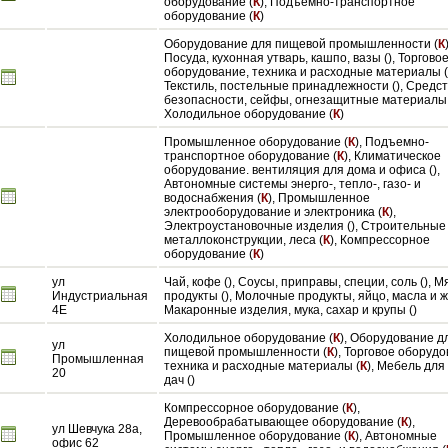
оборудование (
К
), Подъемно-транспортное
оборудование (
К
)
Оборудование для пищевой промышленности (
К
Посуда, кухонная утварь, кашпо, вазы (), Торгово
оборудование, техника и расходные материалы (
Текстиль, постельные принадлежности (), Средс
безопасности, сейфы, огнезащитные материалы 
Холодильное оборудование (
К
)
Промышленное оборудование (
К
), Подъемно-
транспортное оборудование (
К
), Климатическое
оборудование. вентиляция для дома и офиса (),
Автономные системы энерго-, тепло-, газо- и
водоснабжения (
К
), Промышленное
электрооборудование и электроника (
К
),
Электроустановочные изделия (), Строительные
металлоконструкции, леса (
К
), Компрессорное
оборудование (
К
)
ул
Чай, кофе (), Соусы, приправы, специи, соль (), 
Индустриальная
продукты (), Молочные продукты, яйцо, масла и ж
4Е
Макаронные изделия, мука, сахар и крупы ()
Холодильное оборудование (
К
), Оборудование д
ул
пищевой промышленности (
К
), Торговое оборудо
Промышленная
техника и расходные материалы (
К
), Мебель для
20
дач ()
Компрессорное оборудование (
К
),
Деревообрабатывающее оборудование (
К
),
ул Шевчука 28а,
Промышленное оборудование (
К
), Автономные
офис 62