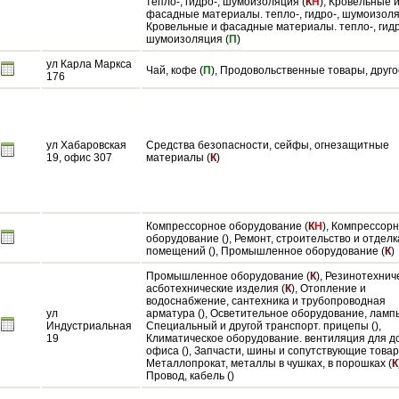
тепло-, гидро-, шумоизоляция (
К
Н
), Кровельные 
фасадные материалы. тепло-, гидро-, шумоизоляц
Кровельные и фасадные материалы. тепло-, гидр
шумоизоляция (
П
)
ул Карла Маркса
Чай, кофе (
П
), Продовольственные товары, друго
176
ул Хабаровская
Средства безопасности, сейфы, огнезащитные
19, офис 307
материалы (
К
)
Компрессорное оборудование (
К
Н
), Компрессор
оборудование (), Ремонт, строительство и отделк
помещений (), Промышленное оборудование (
К
)
Промышленное оборудование (
К
), Резинотехнич
асботехнические изделия (
К
), Отопление и
водоснабжение, сантехника и трубопроводная
ул
арматура (), Осветительное оборудование, лампы
Индустриальная
Специальный и другой транспорт. прицепы (),
19
Климатическое оборудование. вентиляция для д
офиса (), Запчасти, шины и сопутствующие товары
Металлопрокат, металлы в чушках, в порошках (
К
Провод, кабель ()