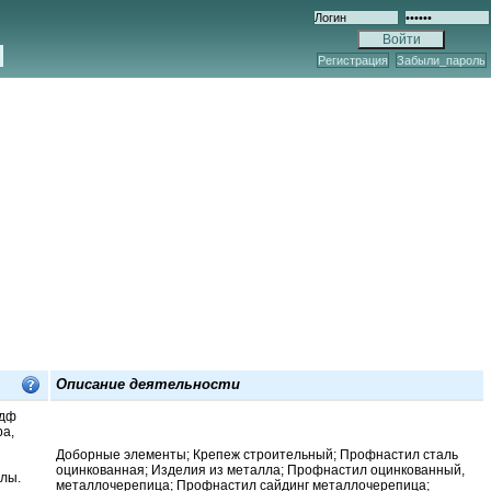
Регистрация
Забыли_пароль
Описание деятельности
мдф
ра,
Доборные элементы; Крепеж строительный; Профнастил сталь
оцинкованная; Изделия из металла; Профнастил оцинкованный,
лы.
металлочерепица; Профнастил сайдинг металлочерепица;