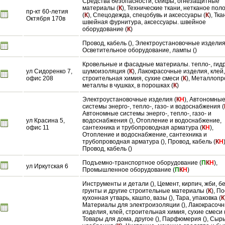
Средства безопасности, сейфы, огнезащитные
материалы (
К
), Технические ткани, нетканое пол
пр-кт 60-летия
(
К
), Спецодежда, спецобувь и аксессуары (
К
), Тка
Октября 170в
швейная фурнитура, аксессуары. швейное
оборудование (
К
)
Провод, кабель (), Электроустановочные изделия 
Осветительное оборудование, лампы ()
Кровельные и фасадные материалы. тепло-, гидр
ул Сидоренко 7,
шумоизоляция (
К
), Лакокрасочные изделия, клей,
офис 208
строительная химия, сухие смеси (
К
), Металлопр
металлы в чушках, в порошках (
К
)
Электроустановочные изделия (
К
Н
), Автономны
системы энерго-, тепло-, газо- и водоснабжения (
Автономные системы энерго-, тепло-, газо- и
ул Красина 5,
водоснабжения (), Отопление и водоснабжение,
офис 11
сантехника и трубопроводная арматура (
К
Н
),
Отопление и водоснабжение, сантехника и
трубопроводная арматура (), Провод, кабель (
К
Н
Провод, кабель ()
Подъемно-транспортное оборудование (
П
К
Н
),
ул Иркутская 6
Промышленное оборудование (
П
К
Н
)
Инструменты и детали (), Цемент, кирпич, жби, б
грунты и другие строительные материалы (
К
), П
кухонная утварь, кашпо, вазы (), Тара, упаковка (
К
Материалы для электроизоляции (), Лакокрасоч
изделия, клей, строительная химия, сухие смеси (
Товары для дома, другое (), Парфюмерия (), Сырь