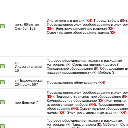
Инструменты и детали (
К
Н
), Провод, кабель (
К
Н
),
пр-кт 60-летия
Промышленное электрооборудование и электро
Октября 158г
(
К
Н
), Электроустановочные изделия (
К
Н
),
Осветительное оборудование, лампы (
К
Н
)
Торговое оборудование, техника и расходные
ул
материалы (
К
), Средства гигиены и другое (),
Индустриальная
Холодильное оборудование (
К
), Оборудование д
16
пищевой промышленности (
К
), Мебель ()
ул Тихоокеанская
Промышленное оборудование (
К
Н
)
204, офис 507
Промышленное электрооборудование и электро
(
К
Н
), Подъемно-транспортное оборудование (
К
Н
Компрессорное оборудование (
К
Н
), Контрольно-
пер Донской 7
измерительные приборы (
К
Н
), Промышленное
оборудование (
К
Н
), Осветительное оборудовани
лампы (
К
Н
), Электроустановочные изделия (
К
Н
)
Торговое оборудование, техника и расходные
материалы (
К
), Тара, упаковка (
К
), Мебель (), Скл