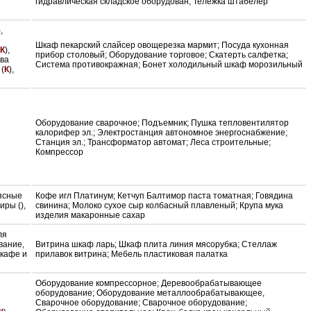
гидравлическая складское оборудован; Тележка штабелер
),
е
Шкаф пекарский слайсер овощерезка мармит; Посуда кухонная
К
),
прибор столовый; Оборудование торговое; Скатерть салфетка;
тва
Система противокражная; Бонет холодильный шкаф морозильный
(
К
),
Оборудование сварочное; Подъемник; Пушка тепловентилятор
калорифер эл.; Электростанция автономное энергоснабжение;
Станция эл.; Трансформатор автомат; Леса строительные;
Компрессор
Мясные
Кофе игл Платинум; Кетчуп Балтимор паста томатная; Говядина
иры (),
свинина; Молоко сухое сыр колбасный плавленый; Крупа мука
изделия макаронные сахар
ля
вание,
Витрина шкаф ларь; Шкаф плита линия мясорубка; Стеллаж
 кафе и
прилавок витрина; Мебель пластиковая палатка
Оборудование компрессорное; Деревообрабатывающее
оборудование; Оборудование металлообрабатывающее,
Сварочное оборудование; Сварочное оборудование;