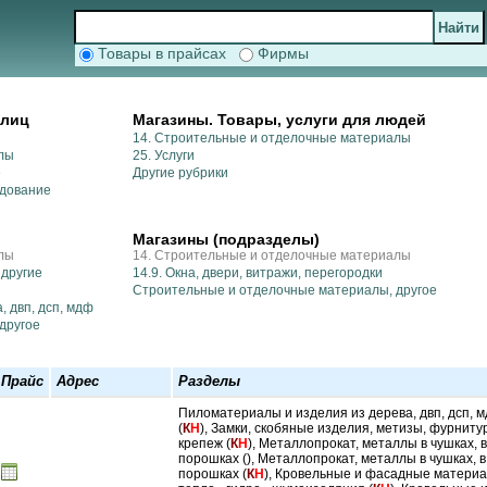
Товары в прайсах
Фирмы
рлиц
Магазины. Товары, услуги для людей
14. Строительные и отделочные материалы
лы
25. Услуги
е
Другие рубрики
удование
Магазины (подразделы)
лы
14. Строительные и отделочные материалы
 другие
14.9. Окна, двери, витражи, перегородки
Строительные и отделочные материалы, другое
, двп, дсп, мдф
другое
Прайс
Адрес
Разделы
Пиломатериалы и изделия из дерева, двп, дсп, 
(
К
Н
), Замки, скобяные изделия, метизы, фурниту
крепеж (
К
Н
), Металлопрокат, металлы в чушках, в
порошках (), Металлопрокат, металлы в чушках, в
порошках (
К
Н
), Кровельные и фасадные материа