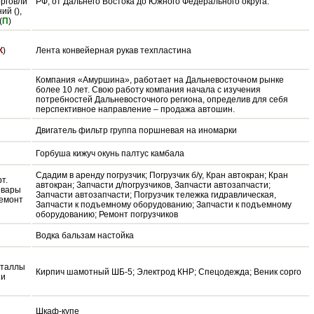
орговли
РФ, от Дальнего Востока до Южного Федерального округа.
й (),
(
П
)
К
)
Лента конвейерная рукав техпластина
Компания «Амуршина», работает на Дальневосточном рынке
более 10 лет. Свою работу компания начала с изучения
потребностей Дальневосточного региона, определив для себя
перспективное направление – продажа автошин.
Двигатель фильтр группа поршневая на иномарки
Горбуша кижуч окунь палтус камбала
Сдадим в аренду погрузчик; Погрузчик б/у, Кран автокран; Кран
т.
автокран; Запчасти д/погрузчиков, Запчасти автозапчасти;
овары
Запчасти автозапчасти; Погрузчик тележка гидравлическая,
Ремонт
Запчасти к подъемному оборудованию; Запчасти к подъемному
оборудованию; Ремонт погрузчиков
Водка бальзам настойка
еталлы
Кирпич шамотный ШБ-5; Электрод КНР; Спецодежда; Веник сорго
 и
Шкаф-купе