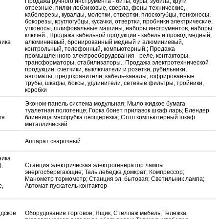
Продажа ручного инструмента - биты, буры, зубила, круги
отрезные, пилки лобзиковые, сверла, фены технические,
кабелерезы, кувалды, молотки, отвертки, плоскогубцы, тонконосы,
бокорезы, круглогубцы, кусачки, отвертки, пробники электрические,
утконосы, шлифовальные машины, наборы инструментов, наборы
ключей.; Продажа кабельной продукции - кабель и провод медный,
ника
алюминиевый, бронированный медный и алюминиевый,
контрольный, телефонный, компьютерный.; Продажа
промышленного электрооборудования - реле, контакторы,
трансформаторы, стабилизаторы.; Продажа электротехнической
продукции: счетчики, выключатели и розетки, рубильники,
автоматы, предохранители, кабель-каналы, гофрированные
трубы, шкафы, боксы, удлинители, сетевые фильтры, тройники,
коробки
Эконом-панель система модульная; Мыло жидкое бумага
туалетная полотенце; Горка бонет прилавок шкаф ларь; Блендер
ля
блинница мясорубка овощерезка; Стол компьютерный шкаф
металлический
Аппарат сварочный
ника
),
Станция электрическая электрогенератор лампы
энергосберегающие; Таль лебедка домкрат; Компрессор;
Манометр термометр; Станция эл. бытовая; Светильник лампа;
е,
Автомат пускатель контактор
адское
Оборудование торговое; Ящик; Стеллаж мебель; Тележка