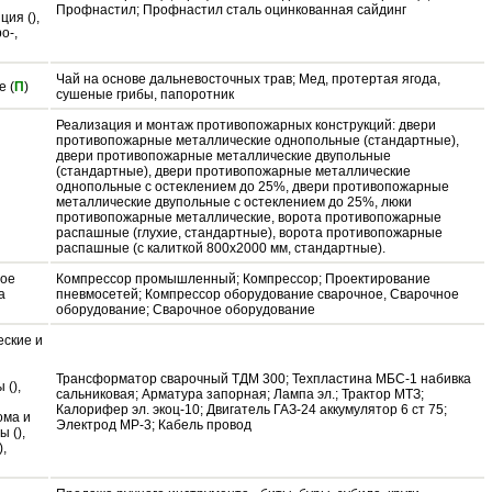
и
Профнастил; Профнастил сталь оцинкованная сайдинг
ия (),
о-,
Чай на основе дальневосточных трав; Мед, протертая ягода,
е (
П
)
сушеные грибы, папоротник
Реализация и монтаж противопожарных конструкций: двери
противопожарные металлические однопольные (стандартные),
двери противопожарные металлические двупольные
(стандартные), двери противопожарные металлические
однопольные с остеклением до 25%, двери противопожарные
металлические двупольные с остеклением до 25%, люки
противопожарные металлические, ворота противопожарные
распашные (глухие, стандартные), ворота противопожарные
распашные (с калиткой 800х2000 мм, стандартные).
ное
Компрессор промышленный; Компрессор; Проектирование
а
пневмосетей; Компрессор оборудование сварочное, Сварочное
оборудование; Сварочное оборудование
еские и
Трансформатор сварочный ТДМ 300; Техпластина МБС-1 набивка
 (),
сальниковая; Арматура запорная; Лампа эл.; Трактор МТЗ;
Калорифер эл. экоц-10; Двигатель ГАЗ-24 аккумулятор 6 ст 75;
ома и
Электрод МР-3; Кабель провод
 (),
),