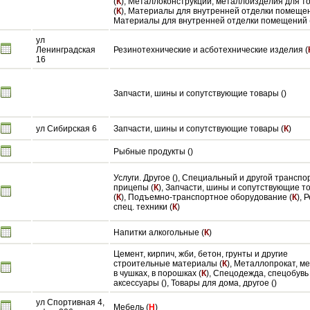
(
К
), Металлоконструкции, металлоизделия для т
(
К
), Материалы для внутренней отделки помещени
Материалы для внутренней отделки помещений 
ул
Ленинградская
Резинотехнические и асботехнические изделия (
16
Запчасти, шины и сопутствующие товары ()
ул Сибирская 6
Запчасти, шины и сопутствующие товары (
К
)
Рыбные продукты ()
Услуги. Другое (), Специальный и другой транспор
прицепы (
К
), Запчасти, шины и сопутствующие т
(
К
), Подъемно-транспортное оборудование (
К
), 
спец. техники (
К
)
Напитки алкогольные (
К
)
Цемент, кирпич, жби, бетон, грунты и другие
строительные материалы (
К
), Металлопрокат, м
в чушках, в порошках (
К
), Спецодежда, спецобувь
аксессуары (), Товары для дома, другое ()
ул Спортивная 4,
Мебель (
Н
)