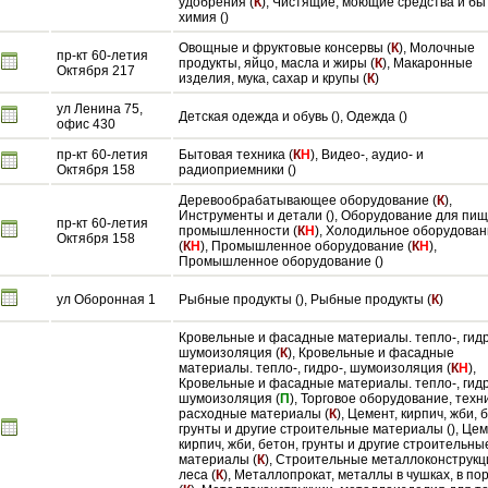
удобрения (
К
), Чистящие, моющие средства и бы
химия ()
Овощные и фруктовые консервы (
К
), Молочные
пр-кт 60-летия
продукты, яйцо, масла и жиры (
К
), Макаронные
Октября 217
изделия, мука, сахар и крупы (
К
)
ул Ленина 75,
Детская одежда и обувь (), Одежда ()
офис 430
пр-кт 60-летия
Бытовая техника (
К
Н
), Видео-, аудио- и
Октября 158
радиоприемники ()
Деревообрабатывающее оборудование (
К
),
Инструменты и детали (), Оборудование для пи
пр-кт 60-летия
промышленности (
К
Н
), Холодильное оборудова
Октября 158
(
К
Н
), Промышленное оборудование (
К
Н
),
Промышленное оборудование ()
ул Оборонная 1
Рыбные продукты (), Рыбные продукты (
К
)
Кровельные и фасадные материалы. тепло-, гидр
шумоизоляция (
К
), Кровельные и фасадные
материалы. тепло-, гидро-, шумоизоляция (
К
Н
),
Кровельные и фасадные материалы. тепло-, гидр
шумоизоляция (
П
), Торговое оборудование, техн
расходные материалы (
К
), Цемент, кирпич, жби, 
грунты и другие строительные материалы (), Цем
кирпич, жби, бетон, грунты и другие строительны
материалы (
К
), Строительные металлоконструкц
леса (
К
), Металлопрокат, металлы в чушках, в по