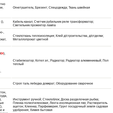
отно
ни,
Огнетушитель; Брезент; Спецодежда; Ткань швейная
(),
Кабель-канал; Счетчик рубильник реле трансформатор;
Светильник прожектор лампа
о-,
Стеклоткань теплоизоляция; Клей д/строительства, д/отделки;
окат,
Металлопрокат цветной
е
К
Н
),
Стабилизатор; Котел эл.; Радиатор; Радиатор алюминиевый; Пол
теплый
),
Строп таль лебедка домкрат; Оборудование сварочное
етон,
осуда,
),
Инструмент ручной; Стеклоблок; Доска разделочная рыбка;
ные
Пленка полиэтиленовая; Лента изоляционная пвх; Растворитель
),
ацетон; Клеенка; Парфюмерия; Грунт посадочный земля садовая
е и
удобрения; Химия бытовая