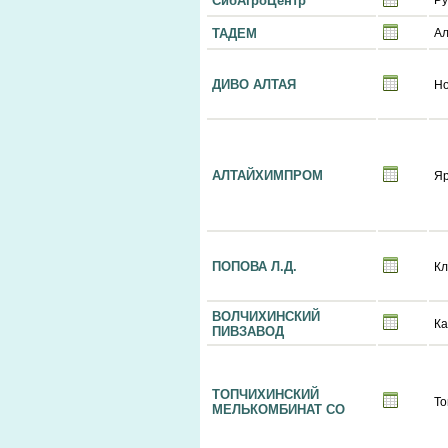
СибАгроЦентр
Ру
ТАДЕМ
Ал
ДИВО АЛТАЯ
Но
АЛТАЙХИМПРОМ
Я
ПОПОВА Л.Д.
К
ВОЛЧИХИНСКИЙ
Ка
ПИВЗАВОД
ТОПЧИХИНСКИЙ
То
МЕЛЬКОМБИНАТ СО