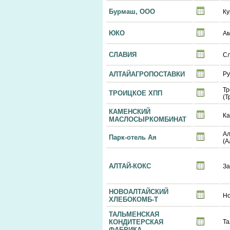
Бурмаш, ООО
Ку
ЮКО
Ам
СЛАВИЯ
Сл
АЛТАЙАГРОПОСТАВКИ
Ру
Тр
ТРОИЦКОЕ ХПП
(Т
КАМЕНСКИЙ
Ка
МАСЛОСЫРКОМБИНАТ
Ал
Парк-отель Ая
(А
АЛТАЙ-КОКС
За
НОВОАЛТАЙСКИЙ
Но
ХЛЕБОКОМБ-Т
ТАЛЬМЕНСКАЯ
КОНДИТЕРСКАЯ
Та
ФАБРИКА