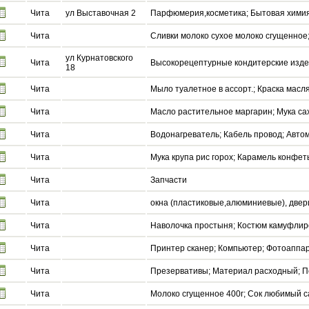
Чита
ул Выставочная 2
Парфюмерия,косметика; Бытовая хими
Чита
Сливки молоко сухое молоко сгущенное;
ул Курнатовского
Чита
Высокорецептурные кондитерские издел
18
Чита
Мыло туалетное в ассорт.; Краска масл
Чита
Масло растительное маргарин; Мука сах
Чита
Водонагреватель; Кабель провод; Авто
Чита
Мука крупа рис горох; Карамель конфет
Чита
Запчасти
Чита
окна (пластиковые,алюминиевые), двер
Чита
Наволочка простыня; Костюм камуфлир
Чита
Принтер сканер; Компьютер; Фотоаппа
Чита
Презервативы; Материал расходный; П
Чита
Молоко сгущенное 400г; Сок любимый са