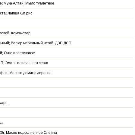
е; Мука Алтай; Мыло туалетное
ста; Лапша б/п рис
ровой; Компьютер
льный; Велюр мебельный китай; ДВП ДСП
й; Окно пластиковое
СП; Эмаль олифа шпатлевка
фли; Молоко домик в деревне
уарн.
ка
20г; Масло подсолнечное Олейна