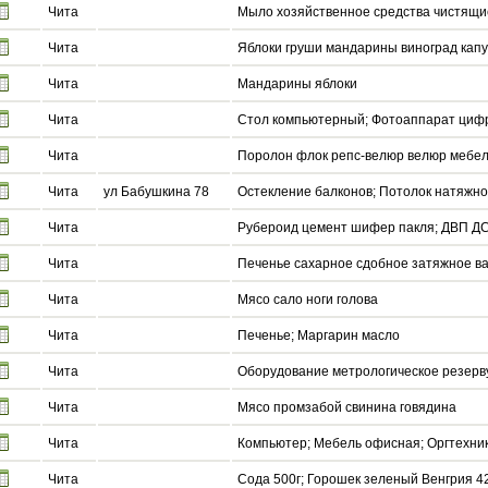
Чита
Мыло хозяйственное средства чистящи
Чита
Яблоки груши мандарины виноград капу
Чита
Мандарины яблоки
Чита
Стол компьютерный; Фотоаппарат циф
Чита
Поролон флок репс-велюр велюр мебе
Чита
ул Бабушкина 78
Остекление балконов; Потолок натяжно
Чита
Рубероид цемент шифер пакля; ДВП Д
Чита
Печенье сахарное сдобное затяжное ва
Чита
Мясо сало ноги голова
Чита
Печенье; Маргарин масло
Чита
Оборудование метрологическое резерв
Чита
Мясо промзабой свинина говядина
Чита
Компьютер; Мебель офисная; Оргтехни
Чита
Сода 500г; Горошек зеленый Венгрия 4