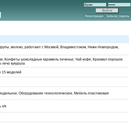
Регистрация
Забыли_пароль
крупы, молоко, работают с Москвой, Владивостоком, Нижн.Новгородом,
ки; Конфеты шоколадные карамель печенье; Чай кофе; Крахмал порошок
 лечо кукуруза
е 15 моделей
лодильное; Оборудование технологическое; Мебель пластиковая
 х/к
а