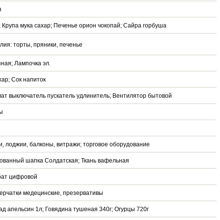
я
 Крупа мука сахар; Печенье орион чокопай; Сайра горбуша
ия: торты, пряники, печенье
яная; Лампочка эл.
ар; Сок напиток
мат выключатель пускатель удлинитель; Вентилятор бытовой
ы
и, лоджии, балконы, витражи; торговое оборудование
ованный шапка Солдатская; Ткань вафельная
рат цифровой
ерчатки медецинские, презервативы
д апельсин 1л; Говядина тушеная 340г; Огурцы 720г