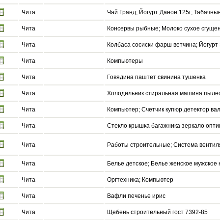
Чита
Чай Гранд; Йогурт Данон 125г; Табачны
Чита
Консервы рыбные; Молоко сухое сгуще
Чита
Колбаса сосиски фарш ветчина; Йогурт
Чита
Компьютеры
Чита
Говядина паштет свинина тушенка
Чита
Холодильник стиральная машина пылесо
Чита
Компьютер; Счетчик купюр детектор ва
Чита
Стекло крышка багажника зеркало опти
Чита
Работы строительные; Система вентил
Чита
Белье детское; Белье женское мужское 
Чита
Оргтехника; Компьютер
Чита
Вафли печенье ирис
Чита
Щебень строительный гост 7392-85