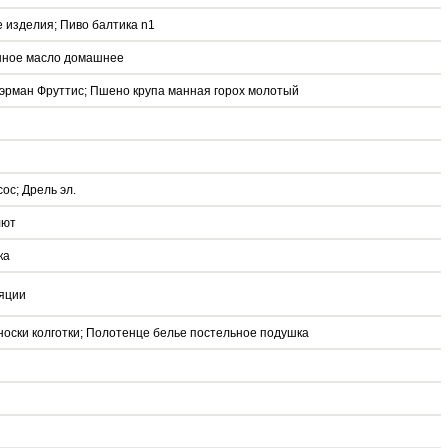
е изделия; Пиво балтика n1
нное масло домашнее
 эрман Фруттис; Пшено крупа манная горох молотый
с; Дрель эл.
лют
ка
яции
носки колготки; Полотенце белье постельное подушка