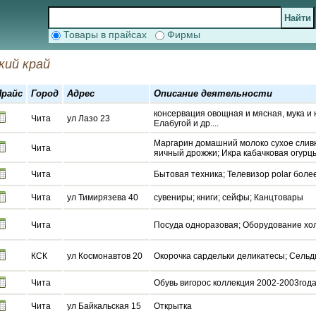
Товары в прайсах
Фирмы
кий край
Прайс
Город
Адрес
Описание деятельности
консервация овощная и мясная, мука и 
Чита
ул Лазо 23
Елабугой и др....
Маргарин домашний молоко сухое слив
Чита
яичный дрожжи; Икра кабачковая огурцы
Чита
Бытовая техника; Телевизор polar боле
Чита
ул Тимирязева 40
сувениры; книги; сейфы; Канцтовары
Чита
Посуда одноразовая; Оборудование хо
КСК
ул Космонавтов 20
Окорочка сардельки деликатесы; Сельдь
Чита
Обувь вигорос коллекция 2002-2003год
Чита
ул Байкальская 15
Открытка