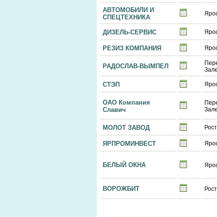
АВТОМОБИЛИ И
Яро
СПЕЦТЕХНИКА
ДИЗЕЛЬ-СЕРВИС
Яро
РЕЗИЗ КОМПАНИЯ
Яро
Пер
РАДОСЛАВ-ВЫМПЕЛ
Зал
СТЭП
Яро
ОАО Компания
Пер
Славич
Зал
МОЛОТ ЗАВОД
Рост
ЯРПРОМИНВЕСТ
Яро
БЕЛЫЙ ОКНА
Яро
ВОРОЖБИТ
Рост